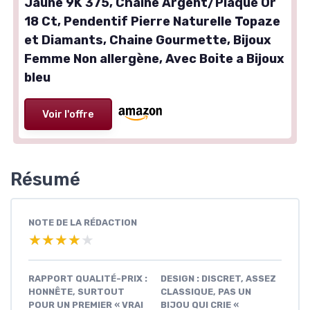
Jaune 9K 375, Chaine Argent/Plaqué Or
18 Ct, Pendentif Pierre Naturelle Topaze
et Diamants, Chaine Gourmette, Bijoux
Femme Non allergène, Avec Boite a Bijoux
bleu
Voir l'offre
Résumé
NOTE DE LA RÉDACTION
★★★★★
★★★★★
RAPPORT QUALITÉ-PRIX :
DESIGN : DISCRET, ASSEZ
HONNÊTE, SURTOUT
CLASSIQUE, PAS UN
POUR UN PREMIER « VRAI
BIJOU QUI CRIE «