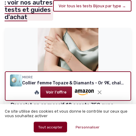
: voir nos autres
Voir tous les tests Bijoux par type →
tests et guides
d'achat
MIORE
Collier femme Topaze & Diamants - Or 9K, chaîne argent/plaqué or
🔥
Voir l'offre
CARLEEN
Bracelet en or massif 18 carats 750 avec
diamant naturel vér...
Ce site utilise des cookies et vous donne le contrôle sur ceux que
vous souhaitez activer
Un petit diamant discret pour tous les jours
9.0/10
★★★★★
★★★★★
Tout accepter
Personnaliser
Rapport qualité-prix
★★★★★
★★★★★