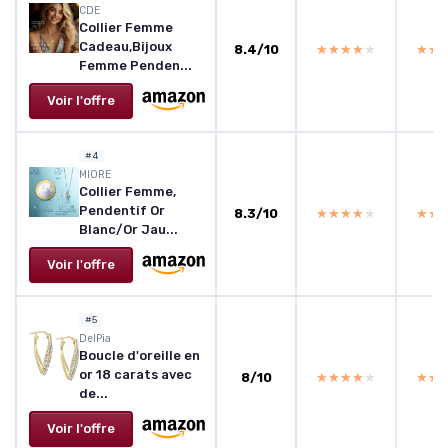
CDE
Collier Femme
Cadeau,Bijoux
8.4/10
★★★★★
★★★★★
★★
★★
Femme Penden...
Voir l'offre
#4
MIORE
Collier Femme,
Pendentif Or
8.3/10
★★★★★
★★★★★
★★
★★
Blanc/Or Jau...
Voir l'offre
#5
DelPia
Boucle d'oreille en
or 18 carats avec
8/10
★★★★★
★★★★★
★★
★★
de...
Voir l'offre