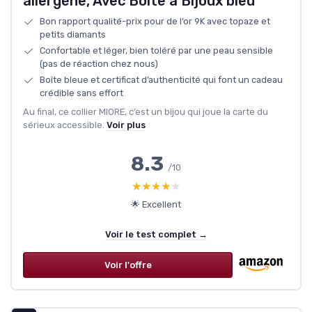
allergène, Avec Boite a Bijoux bleu
Bon rapport qualité-prix pour de l’or 9K avec topaze et
petits diamants
Confortable et léger, bien toléré par une peau sensible
(pas de réaction chez nous)
Boîte bleue et certificat d’authenticité qui font un cadeau
crédible sans effort
Au final, ce collier MIORE, c’est un bijou qui joue la carte du
sérieux accessible.
Voir plus
8.3
/10
★★★★★
★★★★★
🌟 Excellent
Voir le test complet →
Voir l'offre