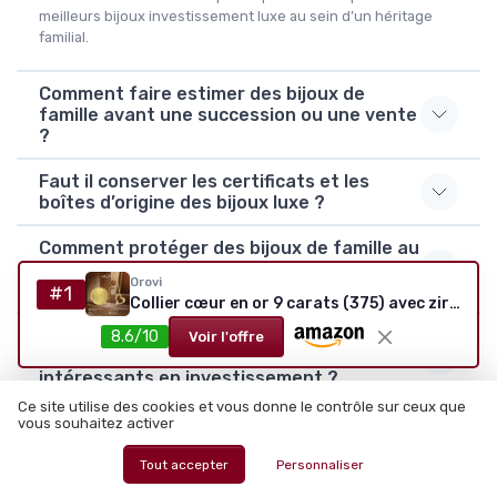
meilleurs bijoux investissement luxe au sein d’un héritage
familial.
Comment faire estimer des bijoux de
famille avant une succession ou une vente
?
Faut il conserver les certificats et les
boîtes d’origine des bijoux luxe ?
Comment protéger des bijoux de famille au
quotidien sans les laisser en banque en
Orovi
permanence ?
#1
Collier cœur en or 9 carats (375) avec zircon et chaîne 45 cm
Les bijoux pour hommes, comme les
8.6/10
Voir l'offre
bagues ou les montres, sont ils aussi
intéressants en investissement ?
Ce site utilise des cookies et vous donne le contrôle sur ceux que
Quel est le meilleur bijoux investissement
vous souhaitez activer
luxe ?
Tout accepter
Personnaliser
Quel est le bijoux investissement luxe le