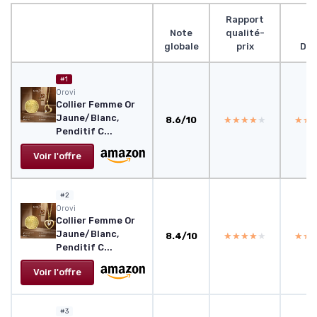
Rapport
Note
qualité-
globale
prix
Des
#1
Orovi
Collier Femme Or
Jaune/Blanc,
8.6/10
★★★★★
★★★★★
★★
★★
Penditif C...
Voir l'offre
#2
Orovi
Collier Femme Or
Jaune/Blanc,
8.4/10
★★★★★
★★★★★
★★
★★
Penditif C...
Voir l'offre
#3