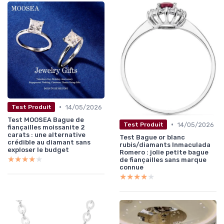
•
14/05/2026
Test Produit
Test MOOSEA Bague de
•
14/05/2026
Test Produit
fiançailles moissanite 2
carats : une alternative
Test Bague or blanc
crédible au diamant sans
rubis/diamants Inmaculada
exploser le budget
Romero : jolie petite bague
★★★★★
★★★★★
de fiançailles sans marque
connue
★★★★★
★★★★★