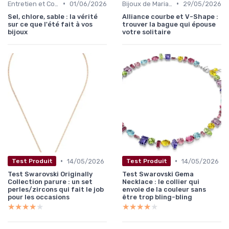
•
•
Entretien et Conservation des Bijoux
01/06/2026
Bijoux de Mariage et de Fiançailles
29/05/2026
Sel, chlore, sable : la vérité
Alliance courbe et V-Shape :
sur ce que l'été fait à vos
trouver la bague qui épouse
bijoux
votre solitaire
•
•
14/05/2026
14/05/2026
Test Produit
Test Produit
Test Swarovski Originally
Test Swarovski Gema
Collection parure : un set
Necklace : le collier qui
perles/zircons qui fait le job
envoie de la couleur sans
pour les occasions
être trop bling-bling
★★★★★
★★★★★
★★★★★
★★★★★