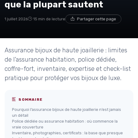
que la plupart sautent
1 juillet 2026
15 min de lecture
Partager cette page
Assurance bijoux de haute joaillerie : limites
de l’assurance habitation, police dédiée,
coffre-fort, inventaire, expertise et check-list
pratique pour protéger vos bijoux de luxe.
SOMMAIRE
Pourquoi l’assurance bijoux de haute joaillerie n’est jamais
un détail
Police dédiée ou assurance habitation : où commence la
vraie couverture
Inventaire, photographies, certificats : la base que presque