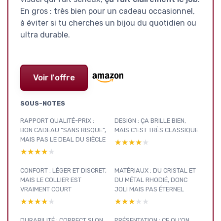
En gros : très bien pour un cadeau occasionnel,
à éviter si tu cherches un bijou du quotidien ou
ultra durable.
Voir l'offre
SOUS-NOTES
RAPPORT QUALITÉ-PRIX :
DESIGN : ÇA BRILLE BIEN,
BON CADEAU "SANS RISQUE",
MAIS C’EST TRÈS CLASSIQUE
MAIS PAS LE DEAL DU SIÈCLE
★★★★★
★★★★★
★★★★★
★★★★★
CONFORT : LÉGER ET DISCRET,
MATÉRIAUX : DU CRISTAL ET
MAIS LE COLLIER EST
DU MÉTAL RHODIÉ, DONC
VRAIMENT COURT
JOLI MAIS PAS ÉTERNEL
★★★★★
★★★★★
★★★★★
★★★★★
DURABILITÉ : CORRECT SI ON
PRÉSENTATION : CE QU’ON