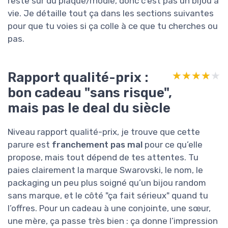
reste sur du plaqué/rhodié, donc c’est pas un bijou à
vie. Je détaille tout ça dans les sections suivantes
pour que tu voies si ça colle à ce que tu cherches ou
pas.
Rapport qualité-prix :
★★★★★
★★★★★
bon cadeau "sans risque",
mais pas le deal du siècle
Niveau rapport qualité-prix, je trouve que cette
parure est
franchement pas mal
pour ce qu’elle
propose, mais tout dépend de tes attentes. Tu
paies clairement la marque Swarovski, le nom, le
packaging un peu plus soigné qu’un bijou random
sans marque, et le côté "ça fait sérieux" quand tu
l’offres. Pour un cadeau à une conjointe, une sœur,
une mère, ça passe très bien : ça donne l’impression