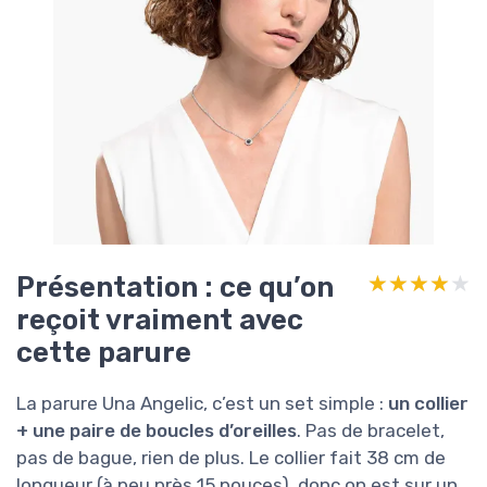
Présentation : ce qu’on
★★★★★
★★★★★
reçoit vraiment avec
cette parure
La parure Una Angelic, c’est un set simple :
un collier
+ une paire de boucles d’oreilles
. Pas de bracelet,
pas de bague, rien de plus. Le collier fait 38 cm de
longueur (à peu près 15 pouces), donc on est sur un