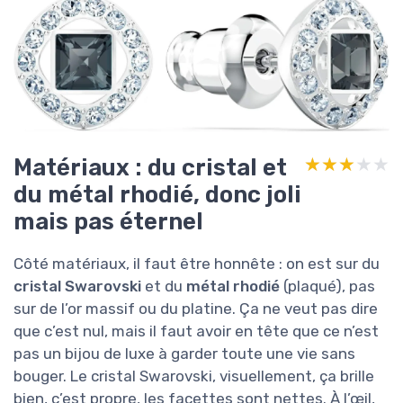
Matériaux : du cristal et
★★★★★
★★★★★
du métal rhodié, donc joli
mais pas éternel
Côté matériaux, il faut être honnête : on est sur du
cristal Swarovski
et du
métal rhodié
(plaqué), pas
sur de l’or massif ou du platine. Ça ne veut pas dire
que c’est nul, mais il faut avoir en tête que ce n’est
pas un bijou de luxe à garder toute une vie sans
bouger. Le cristal Swarovski, visuellement, ça brille
bien, c’est propre, les facettes sont nettes. À l’œil,