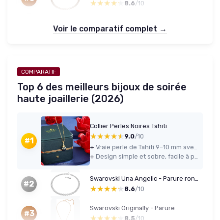
★★★★★
★★★★★
8.6
/10
Voir le comparatif complet →
COMPARATIF
Top 6 des meilleurs bijoux de soirée
haute joaillerie (2026)
Collier Perles Noires Tahiti
★★★★★
★★★★★
9.0
/10
#1
+
Vraie perle de Tahiti 9–10 mm avec un lustre convaincant pour ce niveau de prix
+
Design simple et sobre, facile à porter au quotidien ou pour des occasions
Swarovski Una Angelic - Parure ronde blanc plaqué rhodium
#2
★★★★★
★★★★★
8.6
/10
Swarovski Originally - Parure
#3
★★★★★
★★★★★
8.5
/10