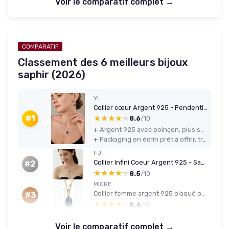
Voir le comparatif complet →
COMPARATIF
Classement des 6 meilleurs bijoux
saphir (2026)
YL
Collier cœur Argent 925 - Pendentif saphir (09 septembre)
★★★★★
★★★★★
#1
8.6
/10
+
Argent 925 avec poinçon, plus sérieux que du métal fantaisie basique
+
Packaging en écrin prêt à offrir, très pratique pour un cadeau
FJ
Collier Infini Coeur Argent 925 - Saphir (09 Septembre)
#2
★★★★★
★★★★★
8.5
/10
MIORE
Collier femme argent 925 plaqué or 18K, pendentif or 9K pierres, chaîne 45 cm
#3
★★★★★
★★★★★
8.4
/10
Voir le comparatif complet →