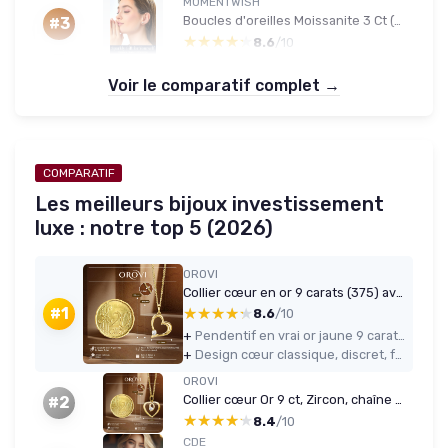
MOMENTWISH
Boucles d'oreilles Moissanite 3 Ct (1,5+1,5) Argent 925 - Or/Or rose - 7,5 mm - 6 griffes
#3
★★★★★
★★★★★
8.6
/10
Voir le comparatif complet →
COMPARATIF
Les meilleurs bijoux investissement
luxe : notre top 5 (2026)
OROVI
Collier cœur en or 9 carats (375) avec zircon et chaîne 45 cm
★★★★★
★★★★★
#1
8.6
/10
+
Pendentif en vrai or jaune 9 carats (375), avec un rendu propre et durable
+
Design cœur classique, discret, facile à porter au quotidien
OROVI
Collier cœur Or 9 ct, Zircon, chaîne 45 cm
#2
★★★★★
★★★★★
8.4
/10
CDE