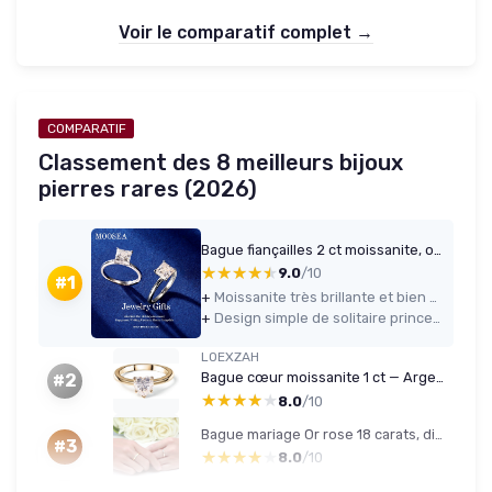
Voir le comparatif complet →
COMPARATIF
Classement des 8 meilleurs bijoux
pierres rares (2026)
Bague fiançailles 2 ct moissanite, or blanc 18K, 7x7 mm, taille 8.5
★★★★★
★★★★★
9.0
/10
#1
+
Moissanite très brillante et bien blanche, visuellement crédible par rapport à un diamant
+
Design simple de solitaire princesse qui passe bien comme vraie bague de fiançailles
LOEXZAH
Bague cœur moissanite 1 ct — Argent 925 plaqué or 18K
#2
★★★★★
★★★★★
8.0
/10
Bague mariage Or rose 18 carats, diamant créé en laboratoire 0,2/0,3 ct - taille 52
#3
★★★★★
★★★★★
8.0
/10