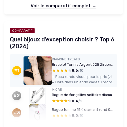
Voir le comparatif complet →
COMPARATIF
Quel bijoux d’exception choisir ? Top 6
(2026)
DIAMOND TREATS
Bracelet Tennis Argent 925 Zircons Couleurs - 16,5 cm
★★★★★
★★★★★
#1
8.6
/10
+
Beau rendu visuel pour le prix (zircons qui brillent bien, plaqué or correct)
+
Livré dans un écrin cadeau propre, prêt à offrir
MIORE
Bague de fiançailles solitaire diamant 0,12 Ct - Or blanc 18K
#2
★★★★★
★★★★★
8.4
/10
Bague femme 18K, diamant rond 0,4 ct — tailles 5–25
#3
★★★★★
★★★★★
8.0
/10