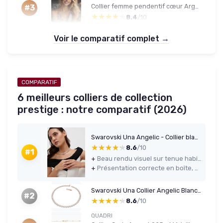
Collier femme pendentif cœur Argent 925 plaqué or 18K - Moissanite 2.0ct
#3
★★★★★
★★★★★
8.4
/10
Voir le comparatif complet →
COMPARATIF
6 meilleurs colliers de collection
prestige : notre comparatif (2026)
Swarovski Una Angelic - Collier blanc (moyen)
★★★★★
★★★★★
8.6
/10
#1
+
Beau rendu visuel sur tenue habillée, ça brille bien sans faire cheap
+
Présentation correcte en boîte, pratique pour un cadeau
Swarovski Una Collier Angelic Blanc (M)
#2
★★★★★
★★★★★
8.6
/10
QUADRI