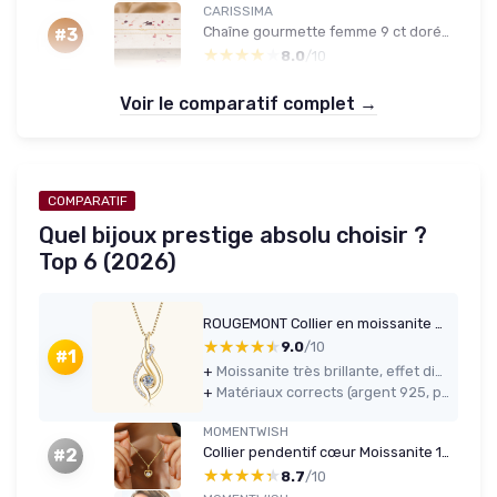
CARISSIMA
Chaîne gourmette femme 9 ct dorée 41 cm
#3
★★★★★
★★★★★
8.0
/10
Voir le comparatif complet →
COMPARATIF
Quel bijoux prestige absolu choisir ?
Top 6 (2026)
ROUGEMONT Collier en moissanite de luxe en argent sterling 925 et plaqué or 18 carats, collier diamant avec certificat d'authenticité, moissanite, bijou véritable, cadeau pour femme, collier amulette,
★★★★★
★★★★★
9.0
/10
#1
+
Moissanite très brillante, effet diamant réussi pour le prix
+
Matériaux corrects (argent 925, plaquage or 18K) et bien tolérés par les peaux sensibles
MOMENTWISH
Collier pendentif cœur Moissanite 1 ct Argent 925
#2
★★★★★
★★★★★
8.7
/10