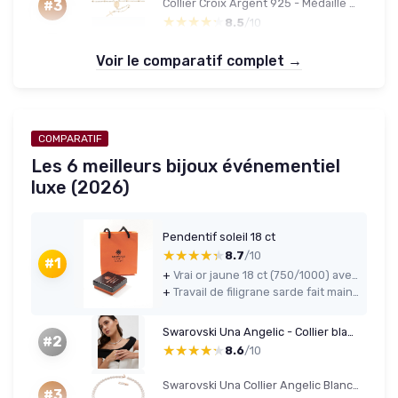
Collier Croix Argent 925 - Médaille Vierge & Cœur (Made in Italy)
#3
★★★★★
★★★★★
8.5
/10
Voir le comparatif complet →
COMPARATIF
Les 6 meilleurs bijoux événementiel
luxe (2026)
Pendentif soleil 18 ct
★★★★★
★★★★★
8.7
/10
#1
+
Vrai or jaune 18 ct (750/1000) avec poinçon, couleur stable et matériau sérieux
+
Travail de filigrane sarde fait main, design soleil original et discret
Swarovski Una Angelic - Collier blanc (moyen)
#2
★★★★★
★★★★★
8.6
/10
Swarovski Una Collier Angelic Blanc (M)
#3