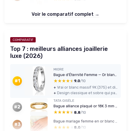
Voir le comparatif complet →
COMPARATIF
Top 7 : meilleurs alliances joaillerie
luxe (2026)
MIORE
Bague d'Éternité Femme — Or blanc 9K, 1 ct diamants, tailles 50–60
★★★★★
★★★★★
#1
9.0
/10
+
Vrai or blanc massif 9K (375) et diamants naturels 1 ct, cohérent avec le prix
+
Design classique et sobre qui passe bien en alliance ou bague d’anniversaire
TATA GISÈLE
Bague alliance plaqué or 18K 3 mm - taille 58
#2
★★★★★
★★★★★
8.8
/10
Bague mariage femme en or blanc 18 carats, diamants créés 0,2 ct VVS (T62,5)
#3
★★★★★
★★★★★
8.0
/10