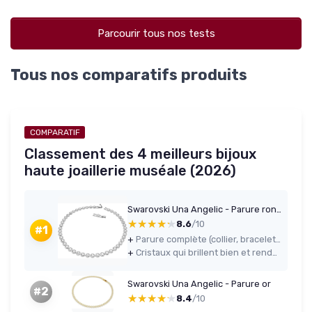
Parcourir tous nos tests
Tous nos comparatifs produits
COMPARATIF
Classement des 4 meilleurs bijoux
haute joaillerie muséale (2026)
Swarovski Una Angelic - Parure ronde blanc plaqué rhodium
★★★★★
★★★★★
8.6
/10
#1
+
Parure complète (collier, bracelet, boucles) assortie et prête à porter pour les occasions
+
Cristaux qui brillent bien et rendu visuel propre, sans faire trop tape-à-l’œil
Swarovski Una Angelic - Parure or
#2
★★★★★
★★★★★
8.4
/10