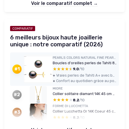
Voir le comparatif complet →
COMPARATIF
6 meilleurs bijoux haute joaillerie
unique : notre comparatif (2026)
PEARLS COLORS NATURAL FINE PEARLS
Boucles d'oreilles perles de Tahiti 8.5-9 mm (Or jaune/Or blanc)
★★★★★
★★★★★
#1
9.0
/10
+
Vraies perles de Tahiti A+ avec bon lustre et surface propre
+
Confort au quotidien grâce au poids raisonnable et au fermoir sécurité
MIORE
Collier solitaire diamant 14K 45 cm — Or jaune 0,15 ct
#2
★★★★★
★★★★★
8.2
/10
FORME DI LUCCHETTA
Collier Lucchetta Or 14K Coeur 45 cm
#3
★★★★★
★★★★★
8.2
/10