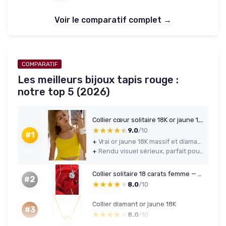
Voir le comparatif complet →
COMPARATIF
Les meilleurs bijoux tapis rouge :
notre top 5 (2026)
Collier cœur solitaire 18K or jaune 1,5 ct (8 mm) — fait main
★★★★★
★★★★★
9.0
/10
#1
+
Vrai or jaune 18K massif et diamant de laboratoire 1,5 ct de bonne taille
+
Rendu visuel sérieux, parfait pour un cadeau (boîte, certificat, finition correcte)
Collier solitaire 18 carats femme — pendentif diamant 1,5 ct (8 mm) fait main
#2
★★★★★
★★★★★
8.0
/10
Collier diamant or jaune 18K
#3
★★★★★
★★★★★
8.0
/10