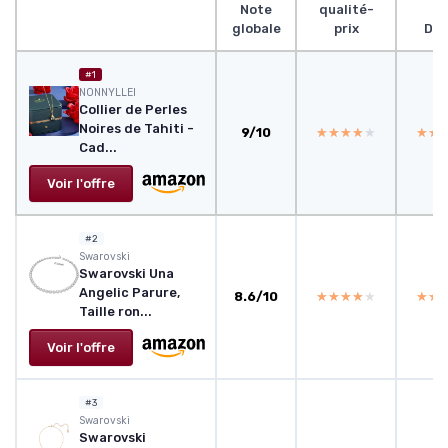
Note
qualité-
globale
prix
Des
#1
NONNYLLEI
Collier de Perles
Noires de Tahiti -
9/10
★★★★★
★★★★★
★★
★★
Cad...
Voir l'offre
#2
Swarovski
Swarovski Una
Angelic Parure,
8.6/10
★★★★★
★★★★★
★★
★★
Taille ron...
Voir l'offre
#3
Swarovski
Swarovski