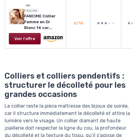
#6
FANCIME
FANCIME Collier
Femme en Or
6/10
★★★★★
★★★★★
★★
★★
Blanc 14 car...
Voir l'offre
Colliers et colliers pendentifs :
structurer le décolleté pour les
grandes occasions
Le collier reste la pièce maîtresse des bijoux de soirée,
car il structure immédiatement le décolleté et attire la
lumière vers le visage. Un collier diamant de haute
joaillerie doit respecter la ligne du cou, la profondeur
du décolleté et la texture du tissu, qu’il s’agisse de