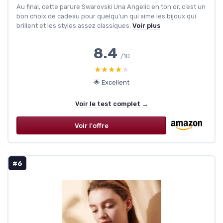
Au final, cette parure Swarovski Una Angelic en ton or, c’est un
bon choix de cadeau pour quelqu’un qui aime les bijoux qui
brillent et les styles assez classiques.
Voir plus
8.4
/10
★★★★★
★★★★★
🌟 Excellent
Voir le test complet →
Voir l'offre
#6