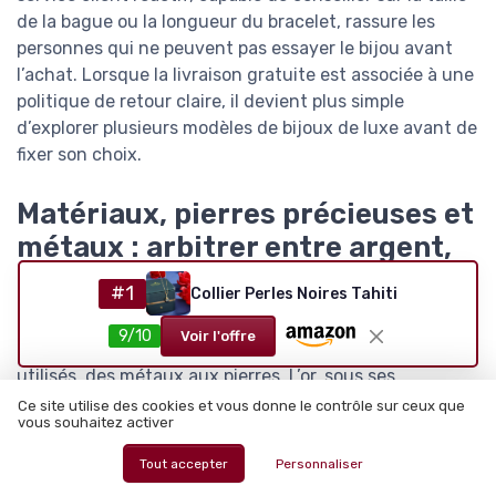
de la bague ou la longueur du bracelet, rassure les
personnes qui ne peuvent pas essayer le bijou avant
l’achat. Lorsque la livraison gratuite est associée à une
politique de retour claire, il devient plus simple
d’explorer plusieurs modèles de bijoux de luxe avant de
fixer son choix.
Matériaux, pierres précieuses et
métaux : arbitrer entre argent,
or et haute joaillerie
#1
Collier Perles Noires Tahiti
Choisir les meilleurs bijoux de soirée en haute joaillerie
9/10
Voir l'offre
implique de comprendre précisément les matériaux
utilisés, des métaux aux pierres. L’or, sous ses
différentes couleurs, reste la base de la plupart des
Ce site utilise des cookies et vous donne le contrôle sur ceux que
vous souhaitez activer
bijoux de luxe, mais l’argent et l’argent sterling
occupent une place croissante dans les collections
Tout accepter
Personnaliser
contemporaines. Pour une personne en quête