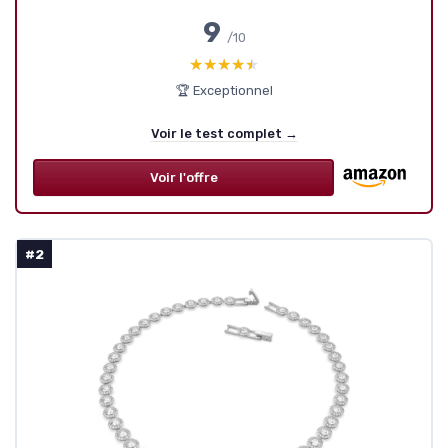
9
/10
★★★★★
★★★★★
🏆 Exceptionnel
Voir le test complet →
Voir l'offre
#2