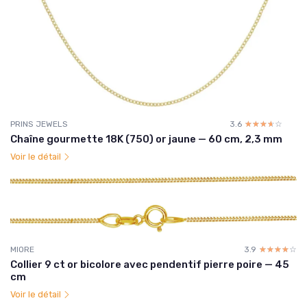
PRINS JEWELS
3.6
☆☆☆☆☆
★★★★★
Chaîne gourmette 18K (750) or jaune — 60 cm, 2,3 mm
Voir le détail
MIORE
3.9
☆☆☆☆☆
★★★★★
Collier 9 ct or bicolore avec pendentif pierre poire — 45
cm
Voir le détail