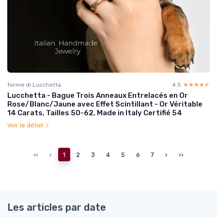
forme di Lucchetta
4.5
☆☆☆☆☆
★★★★★
Lucchetta - Bague Trois Anneaux Entrelacés en Or
Rose/Blanc/Jaune avec Effet Scintillant - Or Véritable
14 Carats, Tailles 50-62, Made in Italy Certifié 54
Voir le détail
‹‹
‹
1
2
3
4
5
6
7
›
››
Les articles par date