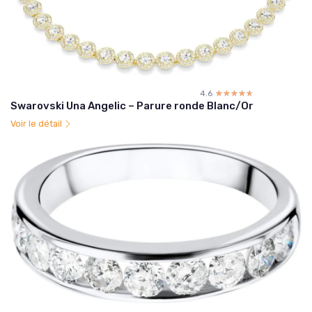
4.6
☆☆☆☆☆
★★★★★
Swarovski Una Angelic – Parure ronde Blanc/Or
Voir le détail