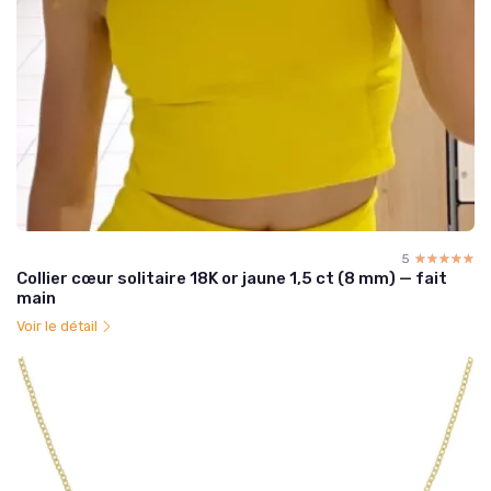
5
☆☆☆☆☆
★★★★★
Collier cœur solitaire 18K or jaune 1,5 ct (8 mm) — fait
main
Voir le détail