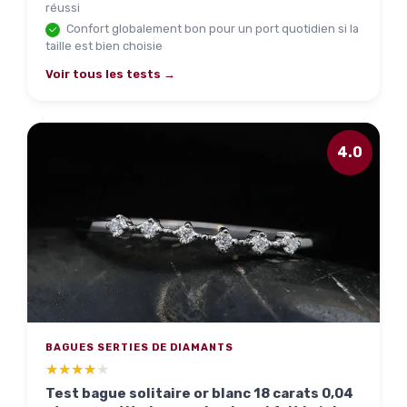
réussi
Confort globalement bon pour un port quotidien si la
taille est bien choisie
Voir tous les tests →
4.0
BAGUES SERTIES DE DIAMANTS
★★★★★
★★★★★
Test bague solitaire or blanc 18 carats 0,04