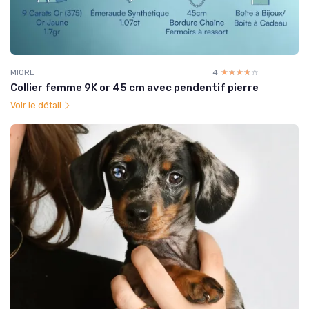
MIORE
4
☆☆☆☆☆
★★★★★
Collier femme 9K or 45 cm avec pendentif pierre
Voir le détail