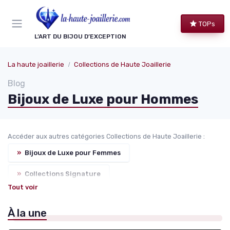
Panneau de gestion des cookies
TOPs
L’ART DU BIJOU D’EXCEPTION
La haute joaillerie
Collections de Haute Joaillerie
Blog
Bijoux de Luxe pour Hommes
Accéder aux autres catégories Collections de Haute Joaillerie :
»
Bijoux de Luxe pour Femmes
»
Collections Signature
Tout voir
»
Éditions Limitées et Pièces Uniques
À la une
»
Collaborations avec des Designers