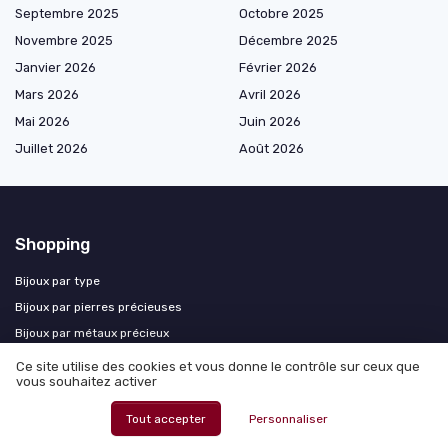
Septembre 2025
Octobre 2025
Novembre 2025
Décembre 2025
Janvier 2026
Février 2026
Mars 2026
Avril 2026
Mai 2026
Juin 2026
Juillet 2026
Août 2026
Shopping
Bijoux par type
Bijoux par pierres précieuses
Bijoux par métaux précieux
Collections de haute joaillerie
Ce site utilise des cookies et vous donne le contrôle sur ceux que
vous souhaitez activer
Bijoux cérémonies et occasions
Haute joaillerie d’exception
Tout accepter
Personnaliser