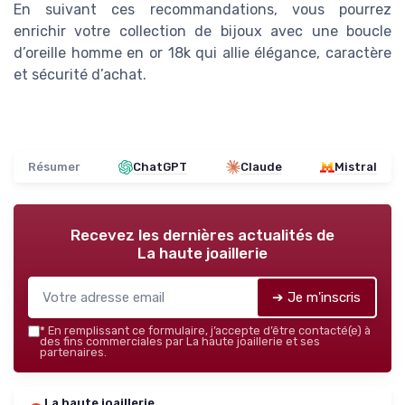
En suivant ces recommandations, vous pourrez
enrichir votre collection de bijoux avec une boucle
d’oreille homme en or 18k qui allie élégance, caractère
et sécurité d’achat.
Résumer
ChatGPT
Claude
Mistral
Recevez les dernières actualités de
La haute joaillerie
➔ Je m'inscris
*
En remplissant ce formulaire, j’accepte d’être contacté(e) à
des fins commerciales par La haute joaillerie et ses
partenaires.
La haute joaillerie