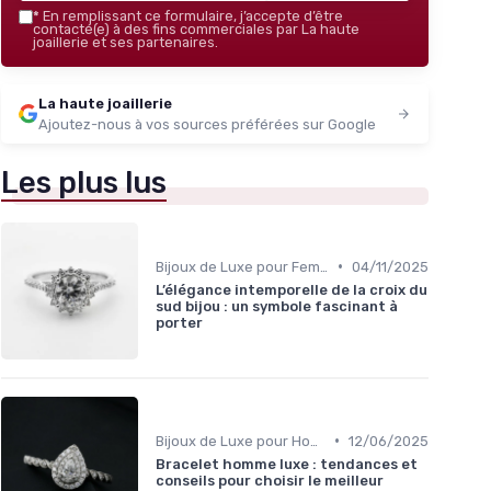
*
En remplissant ce formulaire, j’accepte d’être
contacté(e) à des fins commerciales par La haute
joaillerie et ses partenaires.
La haute joaillerie
Ajoutez-nous à vos sources préférées sur Google
Les plus lus
•
Bijoux de Luxe pour Femmes
04/11/2025
L’élégance intemporelle de la croix du
sud bijou : un symbole fascinant à
porter
•
Bijoux de Luxe pour Hommes
12/06/2025
Bracelet homme luxe : tendances et
conseils pour choisir le meilleur