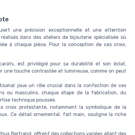
ote
iert une précision exceptionnelle et une attention
éalisés dans des ateliers de bijouterie spécialisée où
alée à chaque pièce. Pour la conception de ces croix,
arats, est privilégié pour sa durabilité et son éclat.
rter une touche contrastée et lumineuse, comme on peut
rtisanal joue un rôle crucial dans la confection de ces
ns ou masculins, chaque étape de la fabrication, du
ertise technique poussée.
a croix protestante, notamment la symbolique de la
ux. Ce détail ornemental, fait main, souligne la riche
s Bertrand, offrent des collections variées allant des