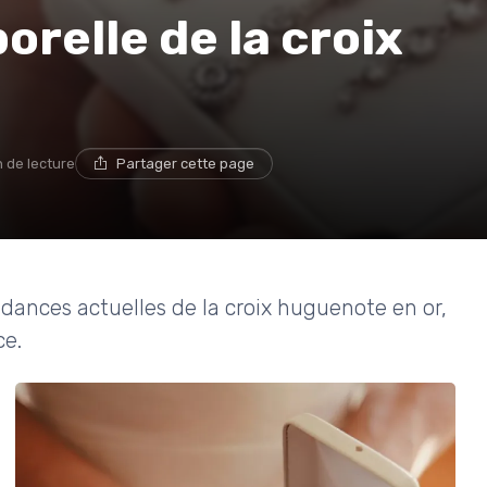
orelle de la croix
n de lecture
Partager cette page
endances actuelles de la croix huguenote en or,
ce.