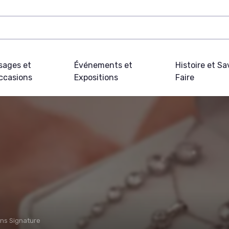
sages et
Événements et
Histoire et Sa
ccasions
Expositions
Faire
ons Signature