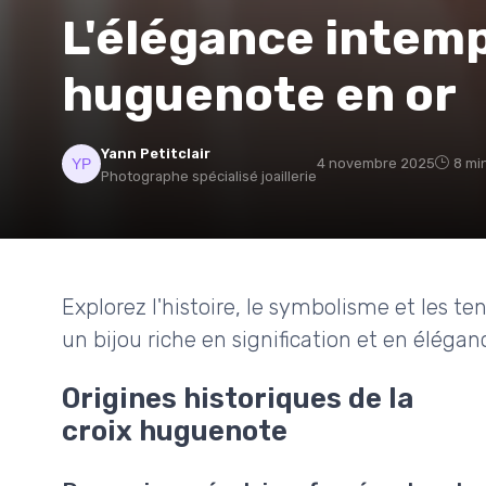
L'élégance intemp
huguenote en or
Yann Petitclair
4 novembre 2025
8 mi
Photographe spécialisé joaillerie
Explorez l'histoire, le symbolisme et les t
un bijou riche en signification et en élégan
Origines historiques de la
croix huguenote