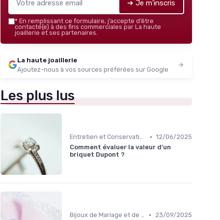
➔ Je m'inscris
*
En remplissant ce formulaire, j’accepte d’être
contacté(e) à des fins commerciales par La haute
joaillerie et ses partenaires.
La haute joaillerie
Ajoutez-nous à vos sources préférées sur Google
Les plus lus
•
Entretien et Conservation des Bijoux
12/06/2025
Comment évaluer la valeur d'un
briquet Dupont ?
•
Bijoux de Mariage et de Fiançailles
23/09/2025