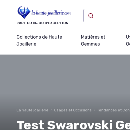
Panneau de gestion des cookies
L’ART DU BIJOU D’EXCEPTION
Collections de Haute
Matières et
U
Joaillerie
Gemmes
O
La haute joaillerie
Usages et Occasions
Tendances et Cons
Test Swarovski Ge