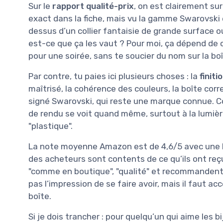
Sur le
rapport qualité-prix
, on est clairement sur
exact dans la fiche, mais vu la gamme Swarovski e
dessus d’un collier fantaisie de grande surface ou
est-ce que ça les vaut ? Pour moi, ça dépend de ce
pour une soirée, sans te soucier du nom sur la boît
Par contre, tu paies ici plusieurs choses : la
finiti
maîtrisé, la cohérence des couleurs, la boîte correc
signé Swarovski, qui reste une marque connue. Co
de rendu se voit quand même, surtout à la lumière.
"plastique".
La note moyenne Amazon est de 4,6/5 avec une bo
des acheteurs sont contents de ce qu’ils ont reçu
"comme en boutique", "qualité" et recommandent l
pas l’impression de se faire avoir, mais il faut ac
boîte.
Si je dois trancher : pour quelqu’un qui aime les 