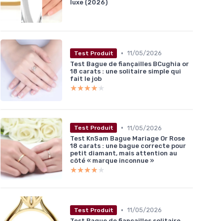
luxe (2026)
•
11/05/2026
Test Produit
Test Bague de fiançailles BCughia or
18 carats : une solitaire simple qui
fait le job
★★★★★
★★★★★
•
11/05/2026
Test Produit
Test KnSam Bague Mariage Or Rose
18 carats : une bague correcte pour
petit diamant, mais attention au
côté « marque inconnue »
★★★★★
★★★★★
•
11/05/2026
Test Produit
Test Bague de fiançailles solitaire