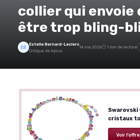
collier qui envoie
être trop bling-bl
Estelle Bernard-Leclerc
14 mai 2026
1 min de lecture
Critique de bijoux
Swarovski 
cristaux t
Voir l'offre