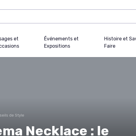
sages et
Événements et
Histoire et Sa
ccasions
Expositions
Faire
eils de Style
ma Necklace : le