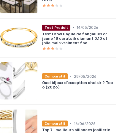
★★★★★
★★★★★
•
14/05/2026
Test Produit
Test Orovi Bague de fiançailles or
jaune 18 carats & diamant 0,10 ct :
jolie mais vraiment fine
★★★★★
★★★★★
•
28/05/2026
Comparatif
Quel bijoux d’exception choisir ? Top
6 (2026)
•
16/06/2026
Comparatif
Top 7 : meilleurs alliances joaillerie