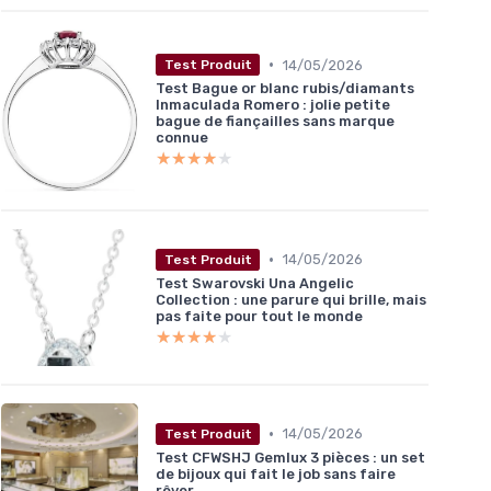
•
14/05/2026
Test Produit
Test Bague or blanc rubis/diamants
Inmaculada Romero : jolie petite
bague de fiançailles sans marque
connue
★★★★★
★★★★★
•
14/05/2026
Test Produit
Test Swarovski Una Angelic
Collection : une parure qui brille, mais
pas faite pour tout le monde
★★★★★
★★★★★
•
14/05/2026
Test Produit
Test CFWSHJ Gemlux 3 pièces : un set
de bijoux qui fait le job sans faire
rêver