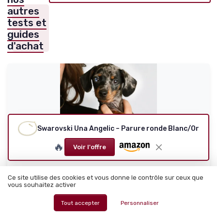
autres
tests et
guides
d'achat
Swarovski Una Angelic – Parure ronde Blanc/Or
🔥
Voir l'offre
FORME DI LUCCHETTA
Ce site utilise des cookies et vous donne le contrôle sur ceux que
vous souhaitez activer
Lucchetta - Bague Trois Anneaux Entrelacés
en Or Rose/Blanc/...
Tout accepter
Personnaliser
Une bague en or 14 carats qui fait le job sans trop en faire