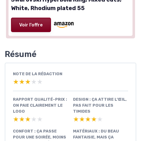
White, Rhodium plated 55
Voir l'offre
Résumé
NOTE DE LA RÉDACTION
★★★★★
★★★★★
RAPPORT QUALITÉ-PRIX :
DESIGN : ÇA ATTIRE L’ŒIL,
ON PAIE CLAIREMENT LE
PAS FAIT POUR LES
LOGO
TIMIDES
★★★★★
★★★★★
★★★★★
★★★★★
CONFORT : ÇA PASSE
MATÉRIAUX : DU BEAU
POUR UNE SOIRÉE, MOINS
FANTAISIE, MAIS ÇA