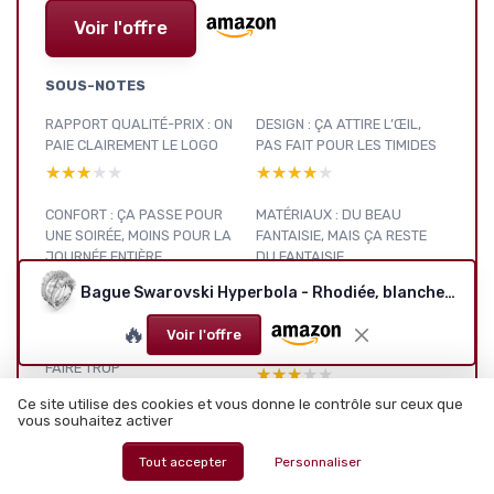
Voir l'offre
SOUS-NOTES
RAPPORT QUALITÉ-PRIX : ON
DESIGN : ÇA ATTIRE L’ŒIL,
PAIE CLAIREMENT LE LOGO
PAS FAIT POUR LES TIMIDES
★★★★★
★★★★★
★★★★★
★★★★★
CONFORT : ÇA PASSE POUR
MATÉRIAUX : DU BEAU
UNE SOIRÉE, MOINS POUR LA
FANTAISIE, MAIS ÇA RESTE
JOURNÉE ENTIÈRE
DU FANTAISIE
★★★★★
★★★★★
★★★★★
★★★★★
Bague Swarovski Hyperbola - Rhodiée, blanche, T55
PACKAGING : PROPRE,
DURABILITÉ : CORRECTE SI TU
🔥
Voir l'offre
CADEAU-READY SANS EN
FAIS UN MINIMUM ATTENTION
FAIRE TROP
★★★★★
★★★★★
★★★★★
★★★★★
Ce site utilise des cookies et vous donne le contrôle sur ceux que
vous souhaitez activer
CE QU’ON ACHÈTE VRAIMENT
AVEC CETTE HYPERBOLA
Tout accepter
Personnaliser
RING