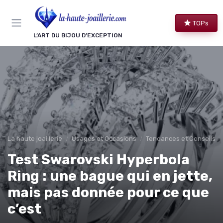
Panneau de gestion des cookies
TOPs
L’ART DU BIJOU D’EXCEPTION
La haute joaillerie
Usages et Occasions
Tendances et Conseils de
Test Swarovski Hyperbola
Ring : une bague qui en jette,
mais pas donnée pour ce que
c’est