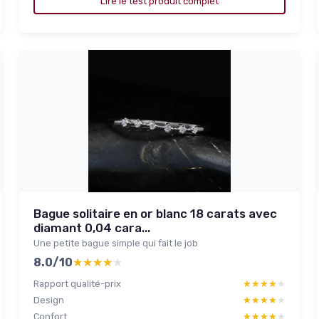
Lire le test produit complet
Bague solitaire en or blanc 18 carats avec
diamant 0,04 cara...
Une petite bague simple qui fait le job
8.0/10
★★★★★
★★★★★
Rapport qualité-prix
★★★★★
★★★★★
Design
★★★★★
★★★★★
Confort
★★★★★
★★★★★