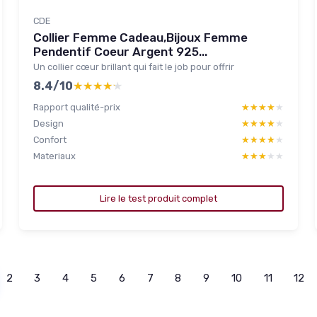
CDE
Collier Femme Cadeau,Bijoux Femme
Pendentif Coeur Argent 925...
Un collier cœur brillant qui fait le job pour offrir
8.4/10
★★★★★
★★★★★
Rapport qualité-prix
★★★★★
★★★★★
Design
★★★★★
★★★★★
Confort
★★★★★
★★★★★
Materiaux
★★★★★
★★★★★
Lire le test produit complet
2
3
4
5
6
7
8
9
10
11
12