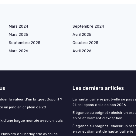
Mars 2024
Septembre 2024
Mars 2025
Avril 2025
Septembre 2025
Octobre 2025
Mars 2026
Avril 2026
lus
Les derniers articles
uer la valeur d'un briquet Dupont ?
La haute joaillerie peut-elle se pas
? Les leçons de la saison 2026
 un jonc en or plein de 20
Élégance au poignet : choisir un br
en or et diamant d’exception
rix d'une bague montée avec un louis
Élégance au poignet : choisir un br
en or et diamant de haute joaillerie
l'univers de l'horlogerie avec les