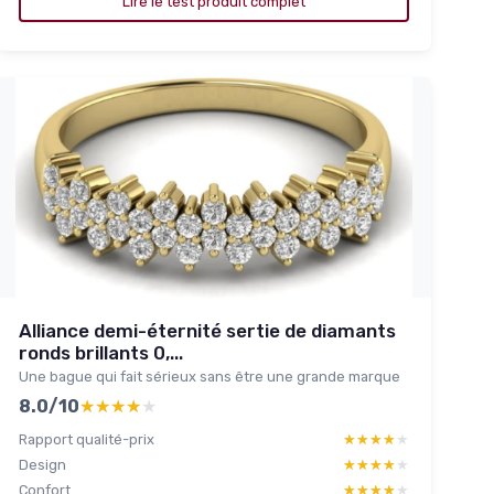
Lire le test produit complet
Alliance demi-éternité sertie de diamants
ronds brillants 0,...
Une bague qui fait sérieux sans être une grande marque
8.0/10
★★★★★
★★★★★
Rapport qualité-prix
★★★★★
★★★★★
Design
★★★★★
★★★★★
Confort
★★★★★
★★★★★