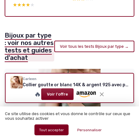
★★★★★
★★★★★
Bijoux par type
: voir nos autres
Voir tous les tests Bijoux par type →
tests et guides
d'achat
Carleen
Collier goutte or blanc 14K & argent 925 avec péridot et diamant - chaîne ajustable 40+5 cm
🔥
Voir l'offre
Ce site utilise des cookies et vous donne le contrôle sur ceux que
vous souhaitez activer
Tout accepter
Personnaliser