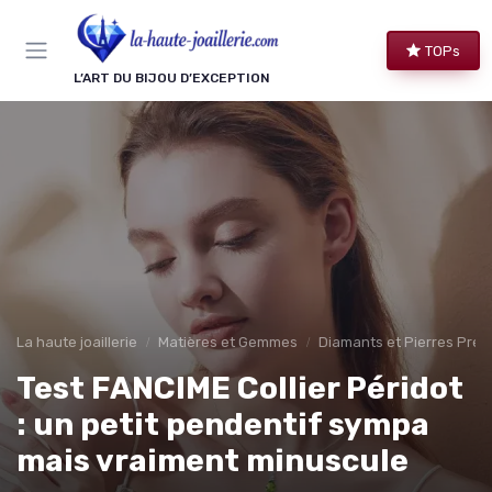
Panneau de gestion des cookies
TOPs
L’ART DU BIJOU D’EXCEPTION
La haute joaillerie
Matières et Gemmes
Diamants et Pierres Préc
Test FANCIME Collier Péridot
: un petit pendentif sympa
mais vraiment minuscule