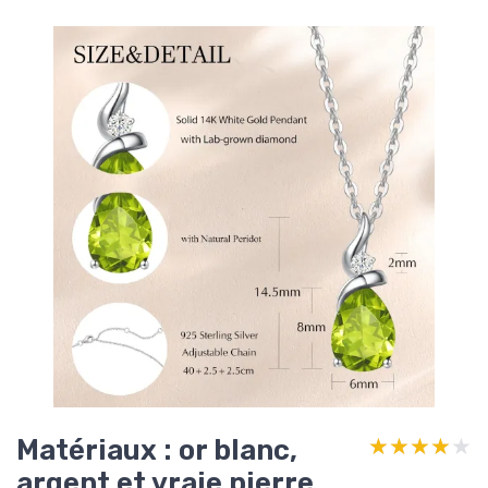
Matériaux : or blanc,
★★★★★
★★★★★
argent et vraie pierre…