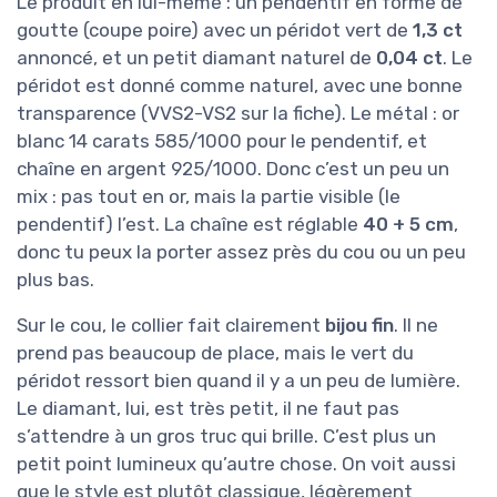
Le produit en lui-même : un pendentif en forme de
goutte (coupe poire) avec un péridot vert de
1,3 ct
annoncé, et un petit diamant naturel de
0,04 ct
. Le
péridot est donné comme naturel, avec une bonne
transparence (VVS2-VS2 sur la fiche). Le métal : or
blanc 14 carats 585/1000 pour le pendentif, et
chaîne en argent 925/1000. Donc c’est un peu un
mix : pas tout en or, mais la partie visible (le
pendentif) l’est. La chaîne est réglable
40 + 5 cm
,
donc tu peux la porter assez près du cou ou un peu
plus bas.
Sur le cou, le collier fait clairement
bijou fin
. Il ne
prend pas beaucoup de place, mais le vert du
péridot ressort bien quand il y a un peu de lumière.
Le diamant, lui, est très petit, il ne faut pas
s’attendre à un gros truc qui brille. C’est plus un
petit point lumineux qu’autre chose. On voit aussi
que le style est plutôt classique, légèrement