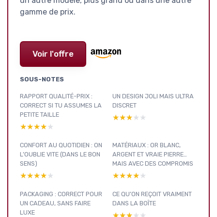
un autre modèle, plus grand ou dans une autre
gamme de prix.
Voir l'offre
SOUS-NOTES
RAPPORT QUALITÉ-PRIX :
UN DESIGN JOLI MAIS ULTRA
CORRECT SI TU ASSUMES LA
DISCRET
PETITE TAILLE
★★★★★
★★★★★
★★★★★
★★★★★
CONFORT AU QUOTIDIEN : ON
MATÉRIAUX : OR BLANC,
L’OUBLIE VITE (DANS LE BON
ARGENT ET VRAIE PIERRE…
SENS)
MAIS AVEC DES COMPROMIS
★★★★★
★★★★★
★★★★★
★★★★★
PACKAGING : CORRECT POUR
CE QU’ON REÇOIT VRAIMENT
UN CADEAU, SANS FAIRE
DANS LA BOÎTE
LUXE
★★★★★
★★★★★