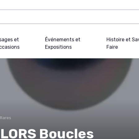
sages et
Événements et
Histoire et Sa
ccasions
Expositions
Faire
 Rares
OLORS Boucles