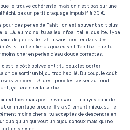
 que je trouve cohérente, mais on n’est pas sur une
réfléchi, pas un petit craquage impulsif à 20 €.
 pour des perles de Tahiti, on est souvent soit plus
ls. Là, au moins, tu as les infos : taille, qualité, type
paire de perles de Tahiti sans monter dans des
ès, si tu t’en fiches que ce soit Tahiti et que tu
er moins cher en perles d’eau douce correctes.
 c’est le côté polyvalent : tu peux les porter
ion de sortir un bijou trop habillé. Du coup, le coût
n sers vraiment. Si c’est pour les laisser au fond
ment, ça fera cher la sortie.
ix est bon
, mais pas renversant. Tu payes pour de
 et un montage propre. Il y a sûrement mieux sur le
orcément moins cher si tu acceptes de descendre en
Pour quelqu’un qui veut un bijou sérieux mais qui ne
ne option sensée.