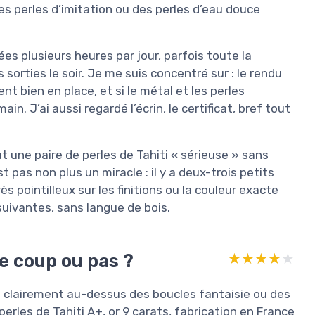
es perles d’imitation ou des perles d’eau douce
ées plusieurs heures par jour, parfois toute la
 sorties le soir. Je me suis concentré sur : le rendu
ent bien en place, et si le métal et les perles
n. J’ai aussi regardé l’écrin, le certificat, bref tout
t une paire de perles de Tahiti « sérieuse » sans
st pas non plus un miracle : il y a deux-trois petits
ès pointilleux sur les finitions ou la couleur exacte
suivantes, sans langue de bois.
le coup ou pas ?
★★★★★
★★★★★
t clairement au-dessus des boucles fantaisie ou des
rles de Tahiti A+, or 9 carats, fabrication en France