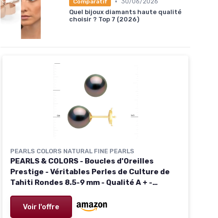
•
30/06/2026
Comparatif
Quel bijoux diamants haute qualité
choisir ? Top 7 (2026)
PEARLS COLORS NATURAL FINE PEARLS
PEARLS & COLORS - Boucles d'Oreilles
Prestige - Véritables Perles de Culture de
Tahiti Rondes 8.5-9 mm - Qualité A + -
Système Sécurité Confort - Disponibles Or
Jaune et Or Blanc - Bijou Femme
Voir l'offre