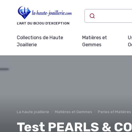
Panneau de gestion des cookies
L’ART DU BIJOU D’EXCEPTION
Collections de Haute
Matières et
U
Joaillerie
Gemmes
O
La haute joaillerie
Matières et Gemmes
Perles et Matières
Test PEARLS & C