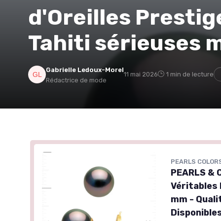
d'Oreilles Prestig
Tahiti sérieuses 
Gabrielle Ledoux-Morel
11 mai 2026
1 min de lecture
Rédactrice de mode
PEARLS COLORS
PEARLS & C
Véritables 
mm - Quali
Disponible