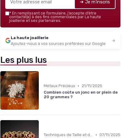
➔ Je m'inscris
*
En remplissant ce formulaire, j’accepte d’être
contacté(e) à des fins commerciales par La haute
joaillerie et ses partenaires.
La haute joaillerie
Ajoutez-nous à vos sources préférées sur Google
Les plus lus
•
Métaux Précieux
21/11/2025
Combien coûte un jonc en or plein de
20 grammes ?
•
Techniques de Taille et de Sertissage
07/11/2025