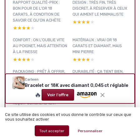
RAPPORT QUALITÉ-PRIX :
DESIGN : TRÈS FIN, TRÈS
BON POUR DE L’OR 18
DISCRET, À RÉSERVER À CEUX
CARATS, À CONDITION DE
QUI AIMENT LE MINIMALISTE
SAVOIR CE QU’ON ACHÈTE
★★★★★
★★★★★
★★★★★
★★★★★
CONFORT : ON L’OUBLIE VITE
MATÉRIAUX : VRAI OR 18
AU POIGNET, MAIS ATTENTION
CARATS ET DIAMANT, MAIS
À LA FINESSE
MINI PIERRE
★★★★★
★★★★★
★★★★★
★★★★★
PACKAGING : PRÊT À OFFRIR,
DURABILITÉ : ÇA TIENT BIEN,
SANS EN FAIRE DES TONNES
MAIS CE N’EST PAS UN TANK
Carleen
★★★★★
★★★★★
★★★★★
★★★★★
Bracelet or 18K avec diamant 0,045 ct réglable
🔥
Voir l'offre
PRÉSENTATION : CE QU’ON
REÇOIT CONCRÈTEMENT
★★★★★
★★★★★
Ce site utilise des cookies et vous donne le contrôle sur ceux que
vous souhaitez activer
Tout accepter
Personnaliser