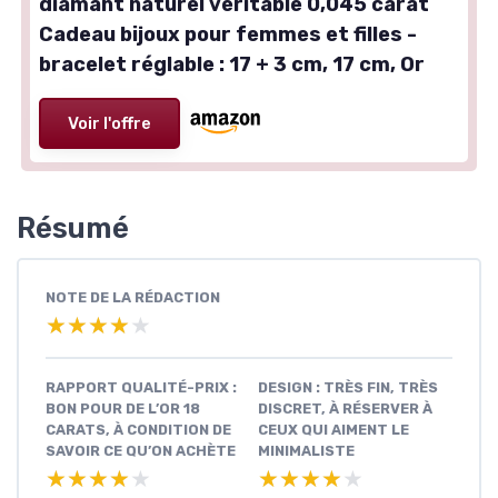
diamant naturel véritable 0,045 carat
Cadeau bijoux pour femmes et filles -
bracelet réglable : 17 + 3 cm, 17 cm, Or
Voir l'offre
Résumé
NOTE DE LA RÉDACTION
★★★★★
★★★★★
RAPPORT QUALITÉ-PRIX :
DESIGN : TRÈS FIN, TRÈS
BON POUR DE L’OR 18
DISCRET, À RÉSERVER À
CARATS, À CONDITION DE
CEUX QUI AIMENT LE
SAVOIR CE QU’ON ACHÈTE
MINIMALISTE
★★★★★
★★★★★
★★★★★
★★★★★