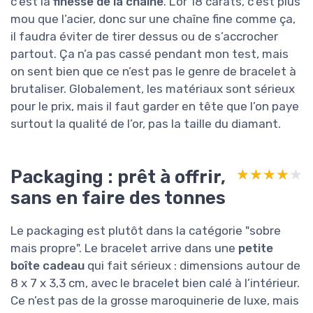
c’est la
finesse de la chaîne
. L’or 18 carats, c’est plus
mou que l’acier, donc sur une chaîne fine comme ça,
il faudra éviter de tirer dessus ou de s’accrocher
partout. Ça n’a pas cassé pendant mon test, mais
on sent bien que ce n’est pas le genre de bracelet à
brutaliser. Globalement, les matériaux sont sérieux
pour le prix, mais il faut garder en tête que l’on paye
surtout la qualité de l’or, pas la taille du diamant.
Packaging : prêt à offrir,
★★★★★
★★★★★
sans en faire des tonnes
Le packaging est plutôt dans la catégorie "sobre
mais propre". Le bracelet arrive dans une
petite
boîte cadeau
qui fait sérieux : dimensions autour de
8 x 7 x 3,3 cm, avec le bracelet bien calé à l’intérieur.
Ce n’est pas de la grosse maroquinerie de luxe, mais