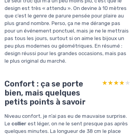
Le seul truc qui m’a un peu moins plu, c’est que le
design est très « attendu ». On devine à 10 mètres
que c’est le genre de parure pensée pour plaire au
plus grand nombre. Perso, ça ne me dérange pas
pour un événement ponctuel, mais je ne le mettrais
pas tous les jours, surtout si on aime les bijoux un
peu plus modernes ou géométriques. En résumé :
design réussi pour les grandes occasions, mais pas
le plus original du marché.
Confort : ça se porte
★★★★★
★★★★★
bien, mais quelques
petits points à savoir
Niveau confort, je n’ai pas eu de mauvaise surprise.
Le
collier
est léger, on ne le sent presque pas après
quelques minutes. La longueur de 38 cm le place