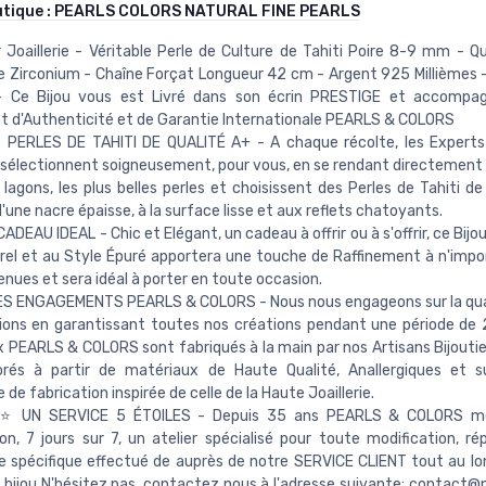
utique :
PEARLS COLORS NATURAL FINE PEARLS
r Joaillerie - Véritable Perle de Culture de Tahiti Poire 8-9 mm - Qu
 Zirconium - Chaîne Forçat Longueur 42 cm - Argent 925 Millièmes
 Ce Bijou vous est Livré dans son écrin PRESTIGE et accompa
at d'Authenticité et de Garantie Internationale PEARLS & COLORS
PERLES DE TAHITI DE QUALITÉ A+ - A chaque récolte, les Expert
électionnent soigneusement, pour vous, en se rendant directement à
 lagons, les plus belles perles et choisissent des Perles de Tahiti d
'une nacre épaisse, à la surface lisse et aux reflets chatoyants.
ADEAU IDEAL - Chic et Elégant, un cadeau à offrir ou à s'offrir, ce Bijou
el et au Style Épuré apportera une touche de Raffinement à n'impor
enues et sera idéal à porter en toute occasion.
S ENGAGEMENTS PEARLS & COLORS - Nous nous engageons sur la qual
ions en garantissant toutes nos créations pendant une période de 
ux PEARLS & COLORS sont fabriqués à la main par nos Artisans Bijoutie
orés à partir de matériaux de Haute Qualité, Anallergiques et s
de fabrication inspirée de celle de la Haute Joaillerie.
UN SERVICE 5 ÉTOILES - Depuis 35 ans PEARLS & COLORS me
ion, 7 jours sur 7, un atelier spécialisé pour toute modification, ré
spécifique effectué de auprès de notre SERVICE CLIENT tout au lon
 bijou N'hésitez pas, contactez nous à l'adresse suivante:
contact@p