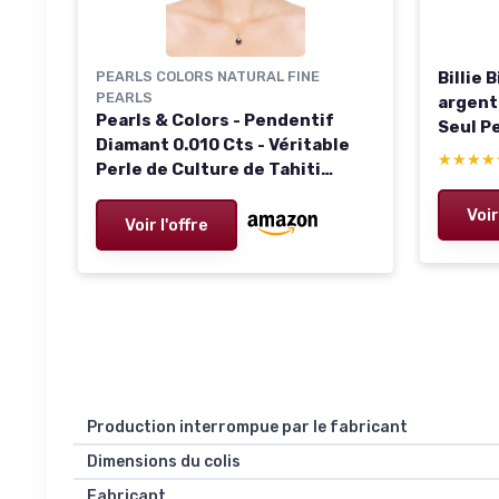
PEARLS COLORS NATURAL FINE
Billie 
PEARLS
argent
Pearls & Colors - Pendentif
Seul P
Diamant 0.010 Cts - Véritable
or amo
★★★★
★★★★
Perle de Culture de Tahiti
(A-love
Ronde 10-11 mm - Qualité A+ -
Voir
Disponible Or Jaune et Or Blanc
Voir l'offre
- Chaîne Offerte - Bijou Femme
Production interrompue par le fabricant
Dimensions du colis
Fabricant