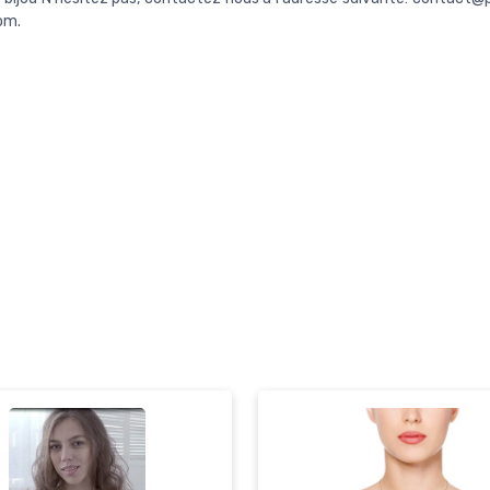
com
.