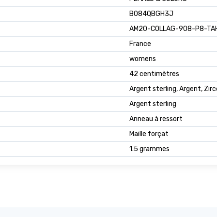
B084QBGH3J
AM20-COLLAG-908-P8-TA
France
womens
42 centimètres
Argent sterling, Argent, Zir
Argent sterling
Anneau à ressort
Maille forçat
1.5 grammes