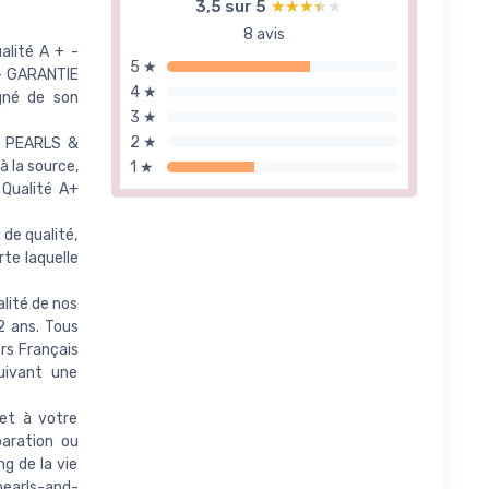
3,5 sur 5
★★★★★
★★★★★
8 avis
alité A + -
5 ★
 - GARANTIE
4 ★
gné de son
3 ★
2 ★
s PEARLS &
 la source,
1 ★
e Qualité A+
 de qualité,
te laquelle
ité de nos
2 ans. Tous
rs Français
uivant une
t à votre
paration ou
g de la vie
earls-and-