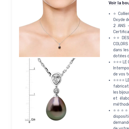
Voir la bo
⭐ Collie
Oxyde de
2 ANS -
Certific
⭐⭐ DES 
COLORS s
dans les
dotées d
⭐⭐⭐ LE C
Intempor
de vos t
⭐⭐⭐⭐ LE
fabricat
les bijo
et élab
méthode 
⭐⭐⭐⭐⭐ 
disposit
demande 
de votre