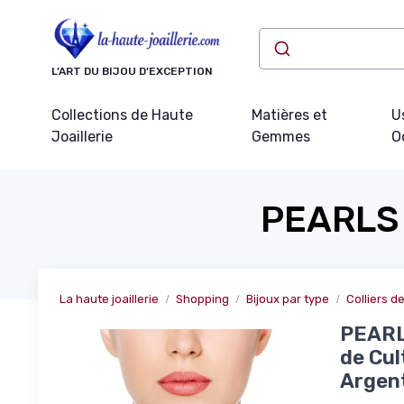
Panneau de gestion des cookies
L’ART DU BIJOU D’EXCEPTION
Collections de Haute
Matières et
U
Joaillerie
Gemmes
O
PEARLS
La haute joaillerie
Shopping
Bijoux par type
Colliers de
PEARLS
de Cul
Argent