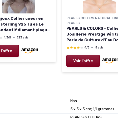
Bijoux Collier coeur en
PEARLS COLORS NATURAL FIN
PEARLS
 sterling 925 Tu es Le
PEARLS & COLORS - Colli
endentif diamant plaqué
Joaillerie Prestige Vérit
ureux 18" (A-heart love)
★
★
4,3/5
—
723 avis
Perle de Culture d'Eau D
 heart) C-infinity heart
Poire 9-10 mm - Blanc Nat
★★★★★
★★★★★
4/5
—
5 avis
 l'offre
Qualité AAA+ - Argent 92
Bijou Femme
Voir l'offre
Non
5 x 5 x 5 cm; 1,9 grammes
PEARLS & COLORS