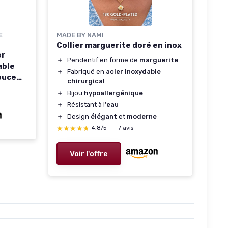
E
MADE BY NAMI
Collier marguerite doré en inox
er
＋
Pendentif en forme de
marguerite
able
＋
Fabriqué en
acier inoxydable
ouce
chirurgical
urel -
＋
Bijou
hypoallergénique
5 -
＋
Résistant à l'
eau
＋
Design
élégant
et
moderne
★★★★★
★★★★★
4,8/5
—
7 avis
Voir l'offre