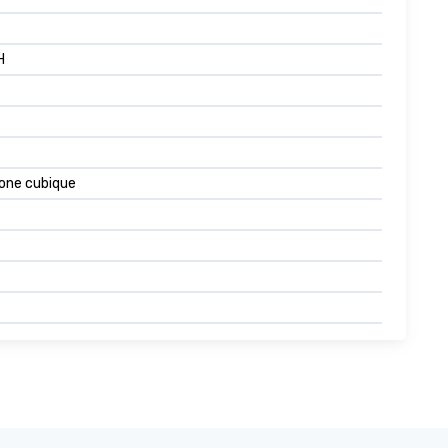
H
cone cubique