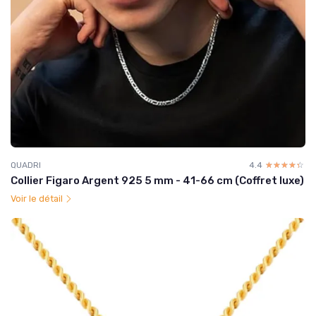
QUADRI
4.4
☆☆☆☆☆
★★★★★
Collier Figaro Argent 925 5 mm - 41-66 cm (Coffret luxe)
Voir le détail