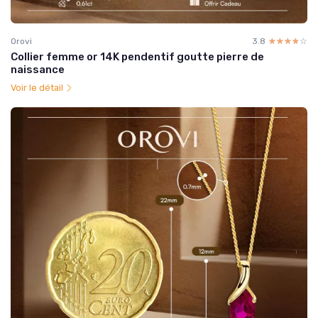
Orovi
3.8
☆☆☆☆☆
★★★★★
Collier femme or 14K pendentif goutte pierre de
naissance
Voir le détail