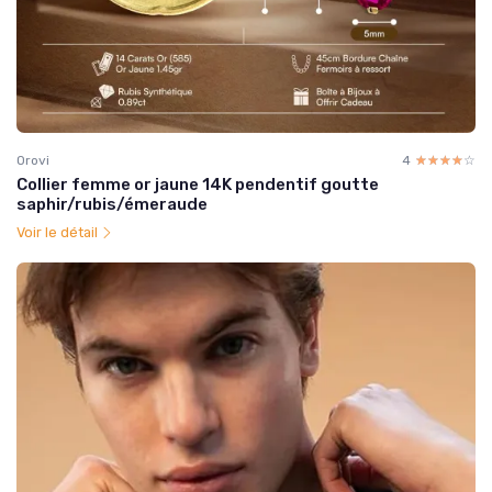
Orovi
4
☆☆☆☆☆
★★★★★
Collier femme or jaune 14K pendentif goutte
saphir/rubis/émeraude
Voir le détail