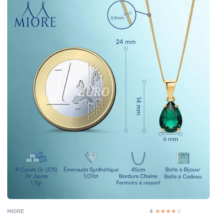
MIORE
4
☆☆☆☆☆
★★★★★