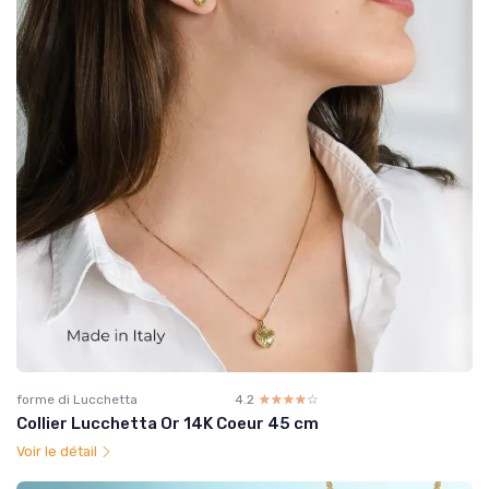
forme di Lucchetta
4.2
☆☆☆☆☆
★★★★★
Collier Lucchetta Or 14K Coeur 45 cm
Voir le détail