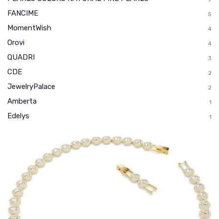
FANCIME
5
MomentWish
4
Orovi
4
QUADRI
3
CDE
2
JewelryPalace
2
Amberta
1
Edelys
1