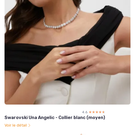
4.6
☆☆☆☆☆
★★★★★
Swarovski Una Angelic - Collier blanc (moyen)
Voir le détail