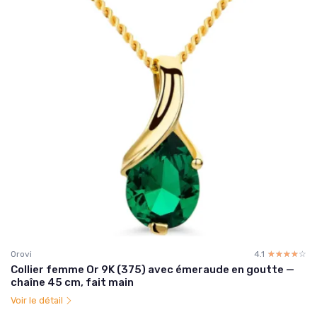
Orovi
4.1
☆☆☆☆☆
★★★★★
Collier femme Or 9K (375) avec émeraude en goutte —
chaîne 45 cm, fait main
Voir le détail