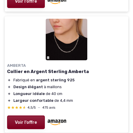
Voir l'offre
AMBERTA
Collier en Argent Sterling Amberta
＋
Fabriqué en
argent sterling 925
＋
Design élégant
à maillons
＋
Longueur idéale
de 40 cm
＋
Largeur confortable
de 4,4 mm
★★★★★
★★★★★
4,5/5
—
475 avis
Voir l'offre