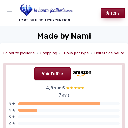
Panneau de gestion des cookies
TOPs
L’ART DU BIJOU D’EXCEPTION
Made by Nami
La haute joaillerie
Shopping
Bijoux par type
Colliers de haute jo
Voir l'offre
4,8 sur 5
★★★★★
★★★★★
7 avis
5 ★
4 ★
3 ★
2 ★