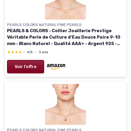
PEARLS COLORS NATURAL FINE PEARLS
PEARLS & COLORS - Collier Joaillerie Prestige
Véritable Perle de Culture d'Eau Douce Poire 9-10
mm - Blanc Naturel - Qualité AAA+ - Argent 925 -
Bijou Femme
★★★★★
★★★★★
4/5
—
5 avis
Voir l'offre
PEARLS COLORS NATURAL FINE PEARLS