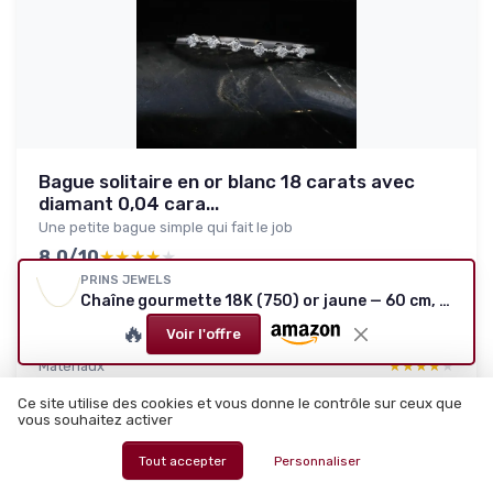
Bague solitaire en or blanc 18 carats avec
diamant 0,04 cara...
Une petite bague simple qui fait le job
8.0/10
★★★★★
★★★★★
PRINS JEWELS
Rapport qualité-prix
★★★★★
★★★★★
Chaîne gourmette 18K (750) or jaune — 60 cm, 2,3 mm
Design
★★★★★
★★★★★
🔥
Voir l'offre
Confort
★★★★★
★★★★★
Materiaux
★★★★★
★★★★★
Ce site utilise des cookies et vous donne le contrôle sur ceux que
vous souhaitez activer
Lire le test produit complet
Tout accepter
Personnaliser