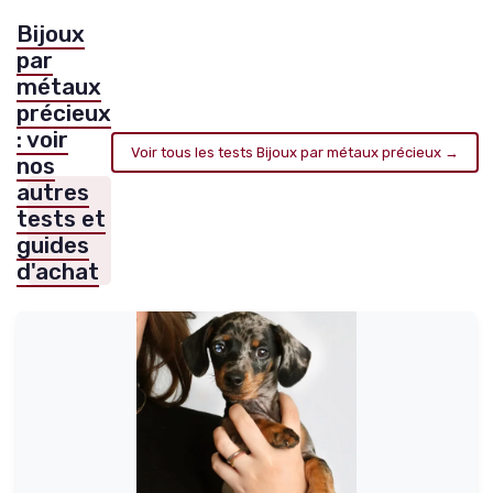
Bijoux
par
métaux
précieux
: voir
Voir tous les tests Bijoux par métaux précieux →
nos
autres
tests et
guides
d'achat