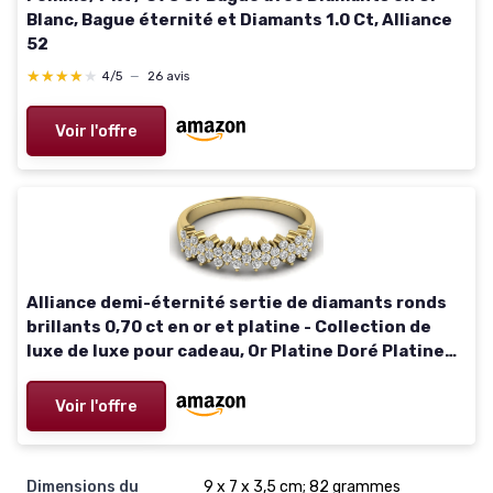
Blanc, Bague éternité et Diamants 1.0 Ct, Alliance
52
★★★★★
★★★★★
4/5
—
26 avis
Voir l'offre
Alliance demi-éternité sertie de diamants ronds
brillants 0,70 ct en or et platine - Collection de
luxe de luxe pour cadeau, Or Platine Doré Platine
Diamant, Diamant
Voir l'offre
Dimensions du
9 x 7 x 3,5 cm; 82 grammes