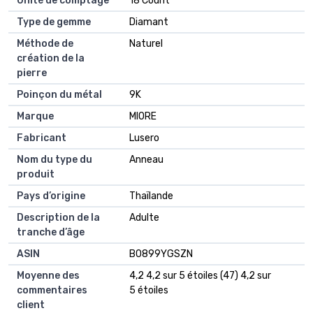
Unité de comptage
18 Count
Type de gemme
Diamant
Méthode de
Naturel
création de la
pierre
Poinçon du métal
9K
Marque
MIORE
Fabricant
Lusero
Nom du type du
Anneau
produit
Pays d’origine
Thaïlande
Description de la
Adulte
tranche d’âge
ASIN
B0899YGSZN
Moyenne des
4,2 4,2 sur 5 étoiles (47) 4,2 sur
commentaires
5 étoiles
client