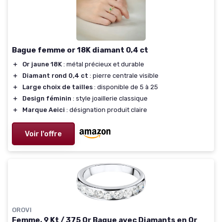
Bague femme or 18K diamant 0,4 ct
＋
Or jaune 18K
: métal précieux et durable
＋
Diamant rond 0,4 ct
: pierre centrale visible
＋
Large choix de tailles
: disponible de 5 à 25
＋
Design féminin
: style joaillerie classique
＋
Marque Aeici
: désignation produit claire
Voir l'offre
OROVI
Femme, 9 Kt / 375 Or Bague avec Diamants en Or