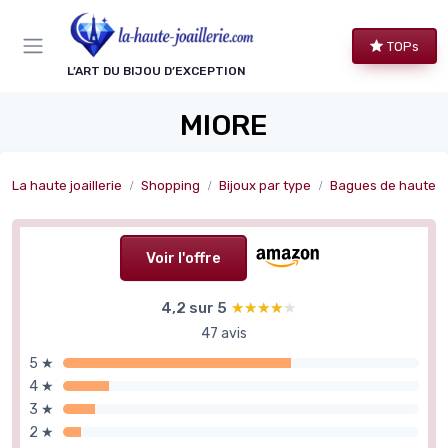
Panneau de gestion des cookies
TOPs
L’ART DU BIJOU D’EXCEPTION
MIORE
La haute joaillerie
Shopping
Bijoux par type
Bagues de haute joa
Voir l'offre
4,2 sur 5
★★★★★
★★★★★
47 avis
5 ★
4 ★
3 ★
2 ★