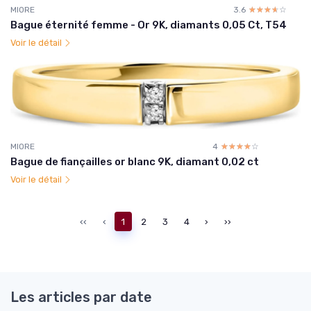
MIORE
3.6
☆☆☆☆☆
★★★★★
Bague éternité femme - Or 9K, diamants 0,05 Ct, T54
Voir le détail
MIORE
4
☆☆☆☆☆
★★★★★
Bague de fiançailles or blanc 9K, diamant 0,02 ct
Voir le détail
‹‹
‹
1
2
3
4
›
››
Les articles par date