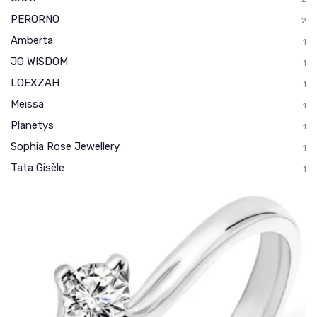
PERORNO
2
Amberta
1
JO WISDOM
1
LOEXZAH
1
Meissa
1
Planetys
1
Sophia Rose Jewellery
1
Tata Gisèle
1