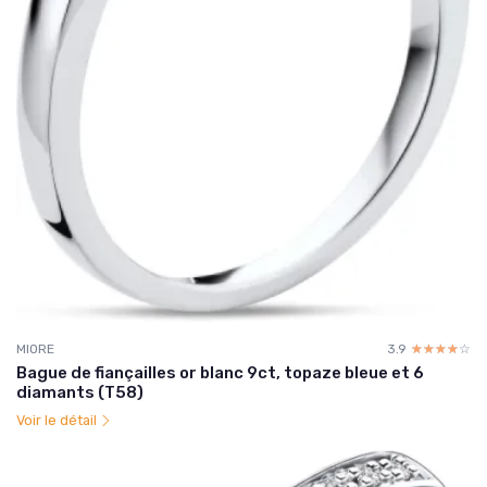
MIORE
3.9
☆☆☆☆☆
★★★★★
Bague de fiançailles or blanc 9ct, topaze bleue et 6
diamants (T58)
Voir le détail