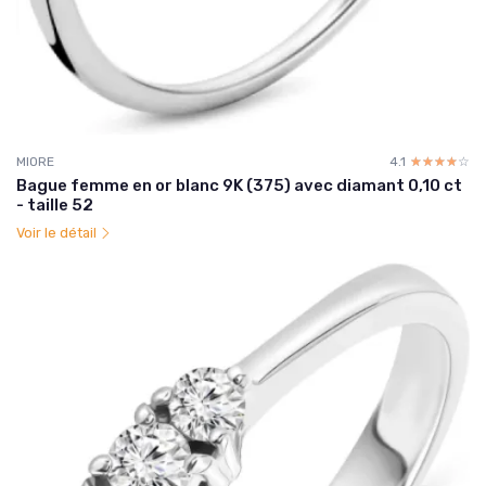
MIORE
4.1
☆☆☆☆☆
★★★★★
Bague femme en or blanc 9K (375) avec diamant 0,10 ct
- taille 52
Voir le détail