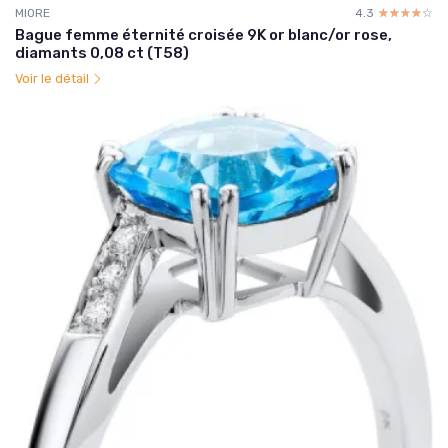
MIORE
4.3
☆☆☆☆☆
★★★★★
Bague femme éternité croisée 9K or blanc/or rose,
diamants 0,08 ct (T58)
Voir le détail