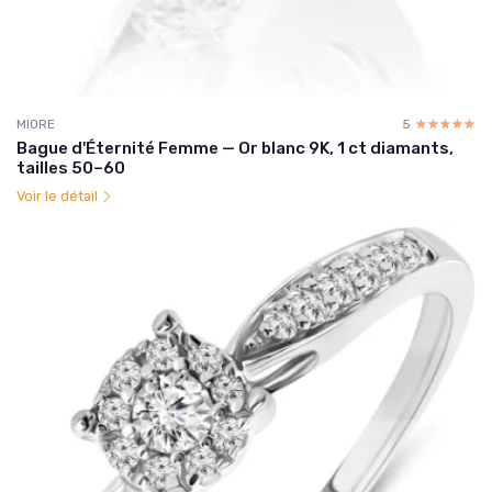
MIORE
5
☆☆☆☆☆
★★★★★
Bague d'Éternité Femme — Or blanc 9K, 1 ct diamants,
tailles 50–60
Voir le détail