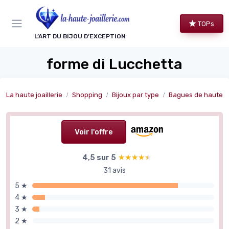
Panneau de gestion des cookies
TOPs
L’ART DU BIJOU D’EXCEPTION
forme di Lucchetta
La haute joaillerie
Shopping
Bijoux par type
Bagues de haute joa
Voir l'offre
4,5 sur 5
★★★★★
★★★★★
31 avis
5 ★
4 ★
3 ★
2 ★