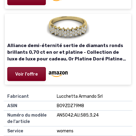
Alliance demi-éternité sertie de diamants ronds
brillants 0,70 ct en or et platine - Collection de
luxe de luxe pour cadeau, Or Platine Doré Platine
Diamant, Diamant
Voir l'offre
Fabricant
Lucchetta Armando Srl
ASIN
B09ZDZ79M8
Numéro du modèle
AN5042;AU;585;3;24
de l'article
Service
womens