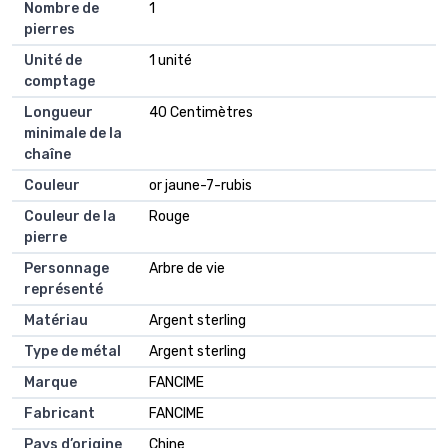
Nombre de
1
pierres
Unité de
1 unité
comptage
Longueur
40 Centimètres
minimale de la
chaîne
Couleur
or jaune-7-rubis
Couleur de la
Rouge
pierre
Personnage
Arbre de vie
représenté
Matériau
Argent sterling
Type de métal
Argent sterling
Marque
FANCIME
Fabricant
FANCIME
Pays d’origine
Chine