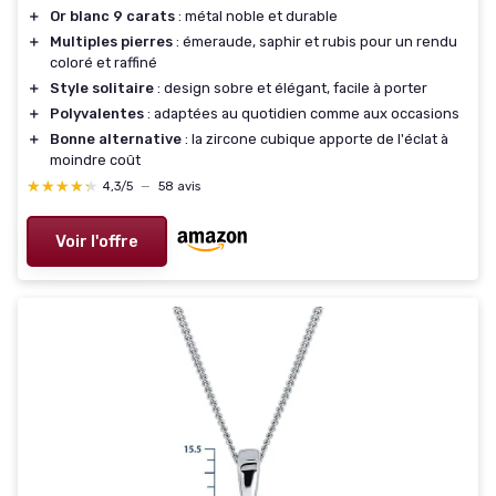
＋
Or blanc 9 carats
: métal noble et durable
＋
Multiples pierres
: émeraude, saphir et rubis pour un rendu
coloré et raffiné
＋
Style solitaire
: design sobre et élégant, facile à porter
＋
Polyvalentes
: adaptées au quotidien comme aux occasions
＋
Bonne alternative
: la zircone cubique apporte de l'éclat à
moindre coût
★★★★★
★★★★★
4,3/5
—
58 avis
Voir l'offre