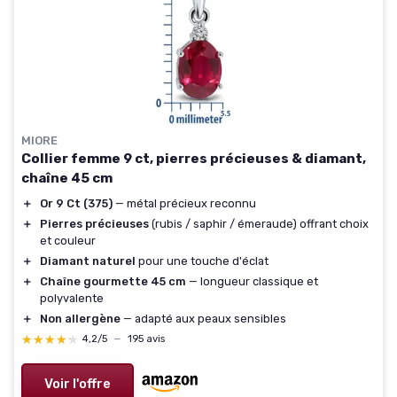
MIORE
Collier femme 9 ct, pierres précieuses & diamant,
chaîne 45 cm
＋
Or 9 Ct (375)
— métal précieux reconnu
＋
Pierres précieuses
(rubis / saphir / émeraude) offrant choix
et couleur
＋
Diamant naturel
pour une touche d'éclat
＋
Chaîne gourmette 45 cm
— longueur classique et
polyvalente
＋
Non allergène
— adapté aux peaux sensibles
★★★★★
★★★★★
4,2/5
—
195 avis
Voir l'offre