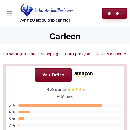
Panneau de gestion des cookies
TOPs
L’ART DU BIJOU D’EXCEPTION
Carleen
La haute joaillerie
Shopping
Bijoux par type
Colliers de haute jo
Voir l'offre
4,6 sur 5
★★★★★
★★★★★
806 avis
5 ★
4 ★
3 ★
2 ★