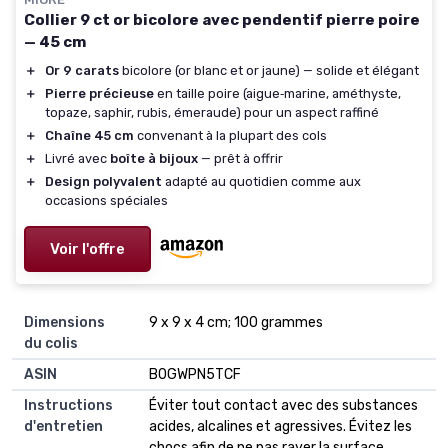
Collier 9 ct or bicolore avec pendentif pierre poire
— 45 cm
＋
Or 9 carats
bicolore (or blanc et or jaune) — solide et élégant
＋
Pierre précieuse
en taille poire (aigue‑marine, améthyste,
topaze, saphir, rubis, émeraude) pour un aspect raffiné
＋
Chaîne 45 cm
convenant à la plupart des cols
＋
Livré avec
boîte à bijoux
— prêt à offrir
＋
Design polyvalent
adapté au quotidien comme aux
occasions spéciales
Voir l'offre
Dimensions
9 x 9 x 4 cm; 100 grammes
du colis
ASIN
B0GWPN5TCF
Instructions
Éviter tout contact avec des substances
d'entretien
acides, alcalines et agressives. Évitez les
chocs afin de ne pas rayer la surface.