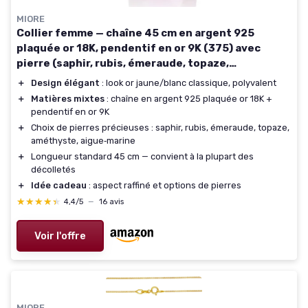
MIORE
Collier femme — chaîne 45 cm en argent 925
plaquée or 18K, pendentif en or 9K (375) avec
pierre (saphir, rubis, émeraude, topaze,
améthyste, aigue‑marine)
＋
Design élégant
: look or jaune/blanc classique, polyvalent
＋
Matières mixtes
: chaîne en argent 925 plaquée or 18K +
pendentif en or 9K
＋
Choix de pierres précieuses : saphir, rubis, émeraude, topaze,
améthyste, aigue‑marine
＋
Longueur standard 45 cm — convient à la plupart des
décolletés
＋
Idée cadeau
: aspect raffiné et options de pierres
★★★★★
★★★★★
4,4/5
—
16 avis
Voir l'offre
MIORE