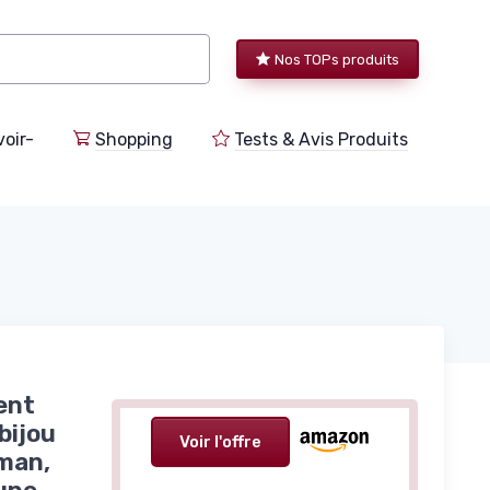
Nos TOPs produits
voir-
Shopping
Tests & Avis Produits
ent
bijou
Voir l'offre
man,