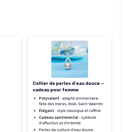
Collier de perles d'eau douce —
cadeau pour femme
＋
Polyvalent
: adapté anniversaire,
fête des mères, Noël, Saint-Valentin
＋
Élégant
: style classique et raffiné
＋
Cadeau sentimental
: symbole
d'affection et d'intimité
＋
Perles de culture d'eau douce :