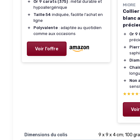
＋
Or 9 carats (375)
: métal durable et
MIORE
hypoallergénique
Collie
＋
Taille 54
indiquée, facilite l'achat en
blanc 
ligne
précie
＋
Polyvalente
: adaptée au quotidien
émerau
comme aux occasions
＋
Or 9 
gourme
préci
＋
Pier
Voir l'offre
saph
＋
Diam
＋
Chaî
longu
＋
Non 
sensi
★★★★
★★★★
Voir
Dimensions du colis
9 x 9 x 4 cm; 100 g