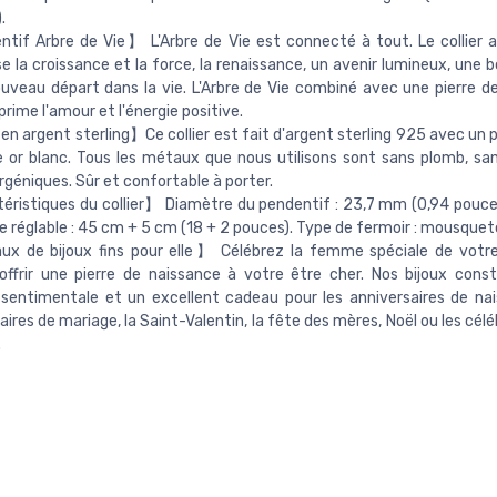
.
if Arbre de Vie】 L'Arbre de Vie est connecté à tout. Le collier a
e la croissance et la force, la renaissance, un avenir lumineux, une 
uveau départ dans la vie. L'Arbre de Vie combiné avec une pierre d
rime l'amour et l'énergie positive.
 en argent sterling】Ce collier est fait d'argent sterling 925 avec un
e or blanc. Tous les métaux que nous utilisons sont sans plomb, san
rgéniques. Sûr et confortable à porter.
ristiques du collier】 Diamètre du pendentif : 23,7 mm (0,94 pouce
e réglable : 45 cm + 5 cm (18 + 2 pouces). Type de fermoir : mousquet
x de bijoux fins pour elle】 Célébrez la femme spéciale de votre
ffrir une pierre de naissance à votre être cher. Nos bijoux cons
 sentimentale et un excellent cadeau pour les anniversaires de nai
aires de mariage, la Saint-Valentin, la fête des mères, Noël ou les cél
.