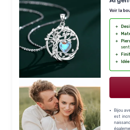
Argent
Voir la bo
＋
Desi
＋
Mat
＋
Pier
sent
＋
Fini
＋
Idée
Bijou av
est incr
naissanc
égaleme