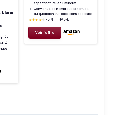
aspect naturel et lumineux
＋
Convient à de nombreuses tenues,
, blanc
du quotidien aux occasions spéciales
★★★★★
★★★★★
4,4/5
—
49 avis
s
Voir l'offre
ignée
alité
enues