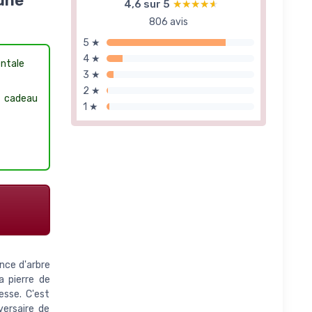
lune
4,6 sur 5
★★★★★
★★★★★
806 avis
5 ★
4 ★
entale
3 ★
2 ★
e cadeau
1 ★
ance d'arbre
a pierre de
lesse. C'est
versaire de