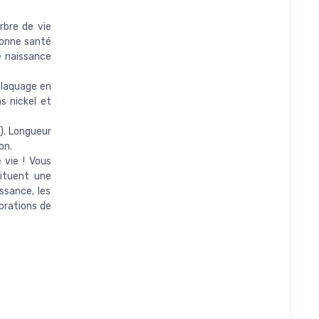
rbre de vie
bonne santé
e naissance
 plaquage en
s nickel et
). Longueur
on.
 vie ! Vous
tituent une
ssance, les
ébrations de