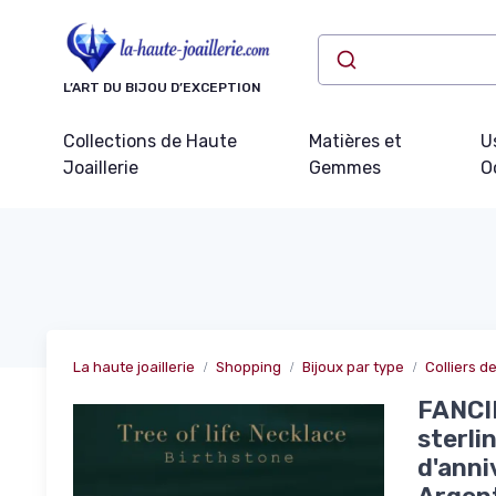
Panneau de gestion des cookies
L’ART DU BIJOU D’EXCEPTION
Collections de Haute
Matières et
U
Joaillerie
Gemmes
O
La haute joaillerie
Shopping
Bijoux par type
Colliers de
FANCIM
sterli
d'anni