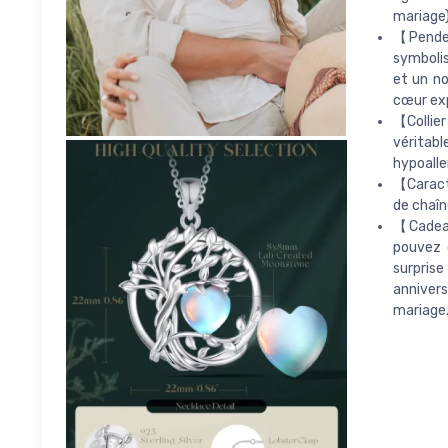
mariage)
【Pendent
symbolis
et un no
cœur exp
【Collier
véritabl
hypoalle
【Caracté
de chaîn
【Cadeau
pouvez o
surprise
annivers
mariage