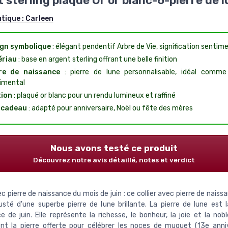
 sterling plaqué Or or blanc-6-pierre de 
utique :
Carleen
gn symbolique
: élégant pendentif Arbre de Vie, signification sentim
ériau
: base en argent sterling offrant une belle finition
re de naissance
: pierre de lune personnalisable, idéal comm
imental
tion
: plaqué or blanc pour un rendu lumineux et raffiné
 cadeau
: adapté pour anniversaire, Noël ou fête des mères
Nous avons testé ce produit
Découvrez notre avis détaillé, notes et verdict
ec pierre de naissance du mois de juin : ce collier avec pierre de naiss
usté d'une superbe pierre de lune brillante. La pierre de lune est l
e de juin. Elle représente la richesse, le bonheur, la joie et la nob
nt la pierre offerte pour célébrer les noces de muguet (13e anni