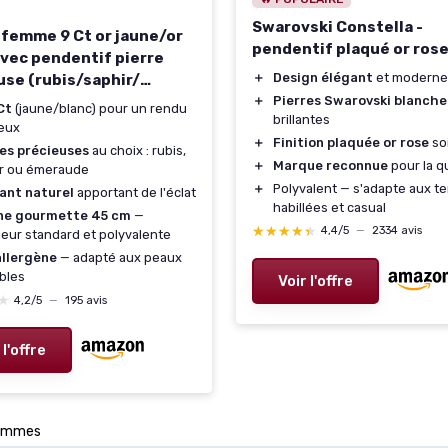
Swarovski Constella -
r femme 9 Ct or jaune/or
pendentif plaqué or rose
avec pendentif pierre
＋
Design élégant
et moderne
use (rubis/saphir/
＋
Pierres Swarovski blanche
de) et diamant - chaîne
Ct
(jaune/blanc) pour un rendu
brillantes
tte 45 cm
eux
＋
Finition plaquée or rose
so
res précieuses
au choix : rubis,
＋
Marque reconnue
pour la qu
ir ou émeraude
＋
Polyvalent — s'adapte aux t
ant naturel
apportant de l'éclat
habillées et casual
ne gourmette 45 cm
—
★★★★★
★★★★★
4,4/5
—
2334 avis
eur standard et polyvalente
allergène
— adapté aux peaux
bles
Voir l'offre
★
★
4,2/5
—
195 avis
 l'offre
rammes