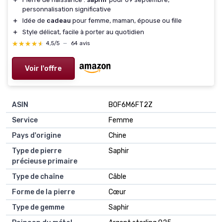
personnalisation significative
＋
Idée de
cadeau
pour femme, maman, épouse ou fille
＋
Style délicat, facile à porter au quotidien
★★★★★
★★★★★
4,5/5
—
64 avis
Voir l'offre
ASIN
B0F6M6FT2Z
Service
Femme
Pays d'origine
Chine
Type de pierre
Saphir
précieuse primaire
Type de chaîne
Câble
Forme de la pierre
Cœur
Type de gemme
Saphir