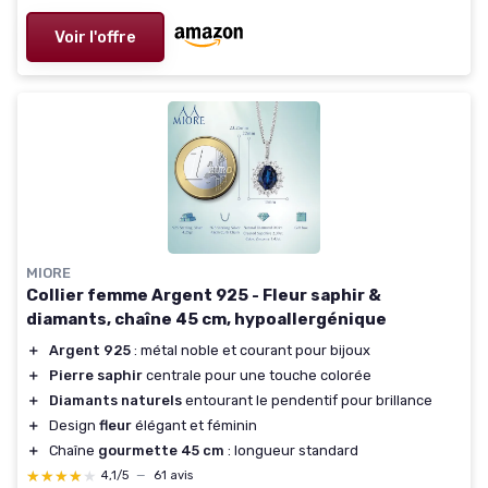
Voir l'offre
MIORE
Collier femme Argent 925 - Fleur saphir &
diamants, chaîne 45 cm, hypoallergénique
＋
Argent 925
: métal noble et courant pour bijoux
＋
Pierre saphir
centrale pour une touche colorée
＋
Diamants naturels
entourant le pendentif pour brillance
＋
Design
fleur
élégant et féminin
＋
Chaîne
gourmette 45 cm
: longueur standard
★★★★★
★★★★★
4,1/5
—
61 avis