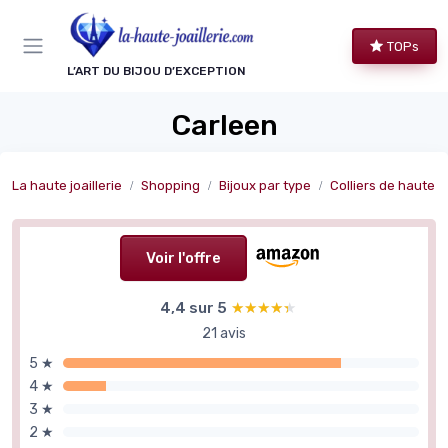
Panneau de gestion des cookies
TOPs
L’ART DU BIJOU D’EXCEPTION
Carleen
La haute joaillerie
Shopping
Bijoux par type
Colliers de haute jo
Voir l'offre
4,4 sur 5
★★★★★
★★★★★
21 avis
5 ★
4 ★
3 ★
2 ★