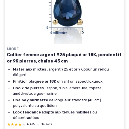
MIORE
Collier femme argent 925 plaqué or 18K, pendentif
or 9K pierres, chaîne 45 cm
＋
Matériaux mixtes
: argent 925 et or 9K pour un rendu
élégant
＋
Finition plaquée or 18K
offrant un aspect luxueux
＋
Choix de pierres
: saphir, rubis, émeraude, topaze,
améthyste, aigue‑marine
＋
Chaîne gourmette
de longueur standard (45 cm)
polyvalente au quotidien
＋
Look tendance
adapté aux tenues habillées ou
décontractées
★★★★★
★★★★★
4,4/5
—
16 avis