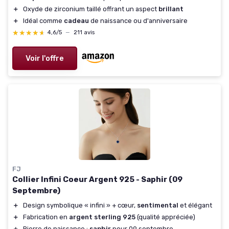
＋
Oxyde de zirconium taillé offrant un aspect
brillant
＋
Idéal comme
cadeau
de naissance ou d'anniversaire
★★★★★
★★★★★
4,6/5
—
211 avis
Voir l'offre
FJ
Collier Infini Coeur Argent 925 - Saphir (09
Septembre)
＋
Design symbolique « infini » + cœur,
sentimental
et élégant
＋
Fabrication en
argent sterling 925
(qualité appréciée)
＋
Pierre de naissance :
saphir
pour 09 septembre,