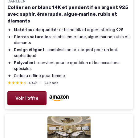
CARLEEN
Collier en or blanc 14K et pendentif en argent 925
avec saphir, émeraude, aigue‑marine, rubis et
diamants
＋
Matériaux de qualité
: or blanc 14K et argent sterling 925
＋
Pierres naturelles
: saphir, émeraude, aigue‑marine, rubis et
diamants
＋
Design élégant
: combinaison or + argent pour un look
sophistiqué
＋
Polyvalent
: convient pour le quotidien et les occasions
spéciales
＋
Cadeau raffiné pour femme
★★★★★
★★★★★
4,4/5
—
249 avis
Voir l'offre