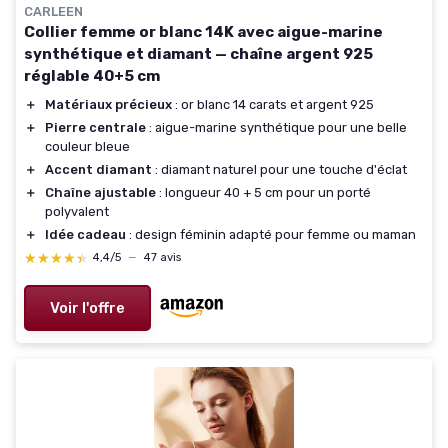
CARLEEN
Collier femme or blanc 14K avec aigue-marine
synthétique et diamant — chaîne argent 925
réglable 40+5 cm
＋
Matériaux précieux
: or blanc 14 carats et argent 925
＋
Pierre centrale
: aigue-marine synthétique pour une belle
couleur bleue
＋
Accent diamant
: diamant naturel pour une touche d'éclat
＋
Chaîne ajustable
: longueur 40 + 5 cm pour un porté
polyvalent
＋
Idée cadeau
: design féminin adapté pour femme ou maman
★★★★★
★★★★★
4,4/5
—
47 avis
Voir l'offre