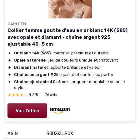
CARLEEN
Collier femme goutte d'eau en or blanc 14K (585)
avec opale et diamant - chaîne argent 925
ajustable 40+5 cm
＋
Or blanc 14K (585)
: matériau précieux et durable
＋
Opale naturelle
: jeu de couleurs unique et chatoyant
＋
Diamant naturel
: apporte brillance et valeur
＋
Chaîne en argent 925
: qualité et confort au porter
＋
Chaîne ajustable 40+5 cm
: longueur modulable selon le
style
★★★★★
★★★★★
4,2/5
—
76 avis
Voir l'offre
ASIN
B0DXKLLRQX