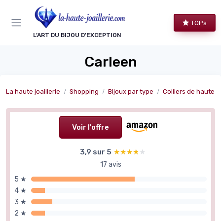
Panneau de gestion des cookies
TOPs
L’ART DU BIJOU D’EXCEPTION
Carleen
La haute joaillerie
Shopping
Bijoux par type
Colliers de haute jo
Voir l'offre
3,9 sur 5
★★★★★
★★★★★
17 avis
5 ★
4 ★
3 ★
2 ★