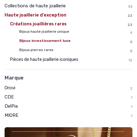
Collections de haute joaillerie
36
Haute joaillerie d’exception
22
Créations joaillières rares
22
Bijoux haute joaillerie unique
9
Bijoux investissement luxe
5
Bijoux pierres rares
8
Pièces de haute joaillerie iconiques
15
Marque
Orovi
2
CDE
1
DelPia
1
MIORE
1