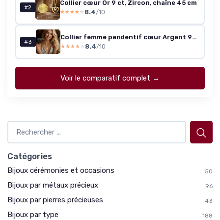
Collier cœur Or 9 ct, Zircon, chaîne 45 cm
#2
8.4
/10
★★★★★
★★★★★
Collier femme pendentif cœur Argent 925 plaqué or 18K - Moissanite 2.0ct
#3
8.4
/10
★★★★★
★★★★★
Voir le comparatif complet →
Catégories
Bijoux cérémonies et occasions
50
Bijoux par métaux précieux
96
Bijoux par pierres précieuses
43
Bijoux par type
188