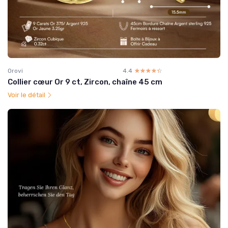
Orovi
4.4
☆☆☆☆☆
★★★★★
Collier cœur Or 9 ct, Zircon, chaîne 45 cm
Voir le détail