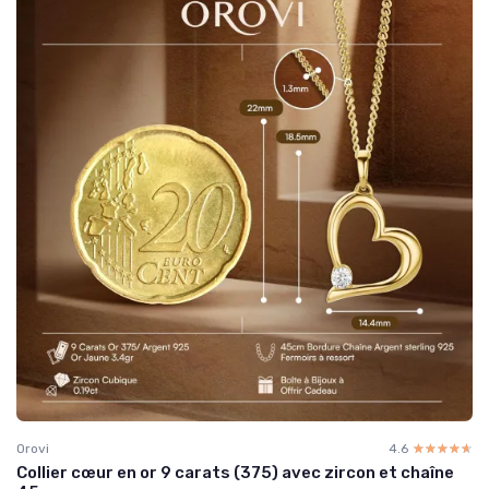
Orovi
4.6
☆☆☆☆☆
★★★★★
Collier cœur en or 9 carats (375) avec zircon et chaîne