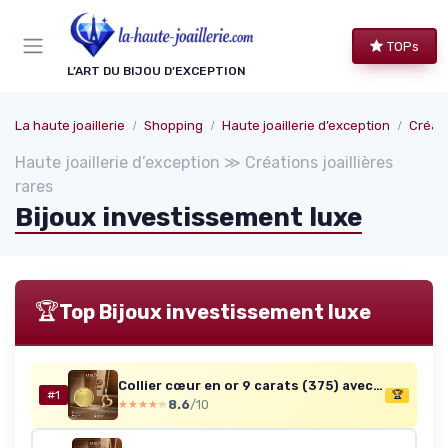
Panneau de gestion des cookies
TOPs
L’ART DU BIJOU D’EXCEPTION
La haute joaillerie
Shopping
Haute joaillerie d’exception
Créati
Haute joaillerie d’exception ≫ Créations joaillières
rares
Bijoux investissement luxe
🏆
Top Bijoux investissement luxe
Collier cœur en or 9 carats (375) avec zircon et chaîne 45 cm
#1
🏆
8.6
/10
★★★★★
★★★★★