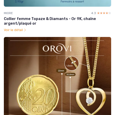
MIORE
4.3
☆☆☆☆☆
★★★★★
Collier femme Topaze & Diamants - Or 9K, chaîne
argent/plaqué or
Voir le détail