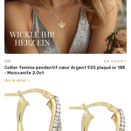
CDE
4.4
☆☆☆☆☆
★★★★★
Collier femme pendentif cœur Argent 925 plaqué or 18K
- Moissanite 2.0ct
Voir le détail