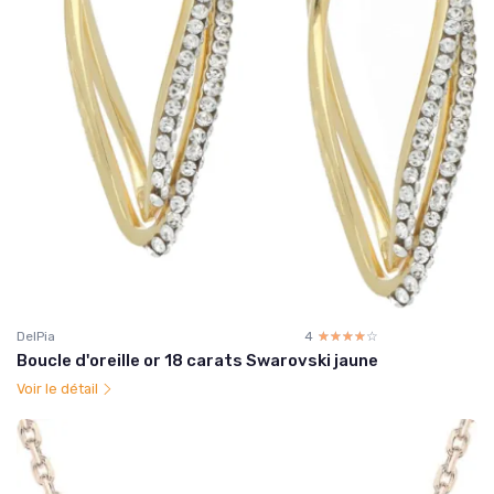
DelPia
4
☆☆☆☆☆
★★★★★
Boucle d'oreille or 18 carats Swarovski jaune
Voir le détail