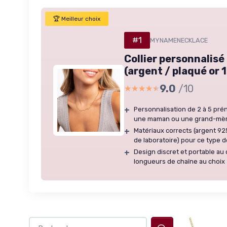
🏆 Meilleur choix
#1
MYNAMENECKLACE
Collier personnalis
(argent / plaqué or 
9.0
/10
★★★★★
★★★★★
+
Personnalisation de 2 à 5 pré
une maman ou une grand-mè
+
Matériaux corrects (argent 925
de laboratoire) pour ce type d
+
Design discret et portable au 
longueurs de chaîne au choix