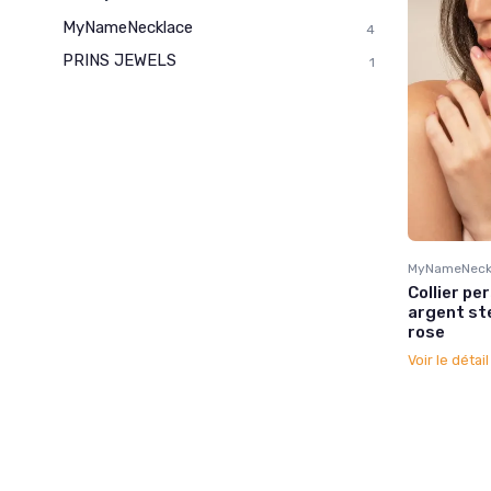
MyNameNecklace
4
PRINS JEWELS
1
MyNameNeck
Collier p
argent ste
rose
Voir le détai