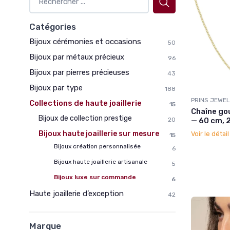
Catégories
Bijoux cérémonies et occasions
50
Bijoux par métaux précieux
96
Bijoux par pierres précieuses
43
Bijoux par type
188
PRINS JEWE
Collections de haute joaillerie
15
Chaîne go
Bijoux de collection prestige
— 60 cm, 
20
Bijoux haute joaillerie sur mesure
Voir le détai
15
Bijoux création personnalisée
6
Bijoux haute joaillerie artisanale
5
Bijoux luxe sur commande
6
Haute joaillerie d’exception
42
Marque