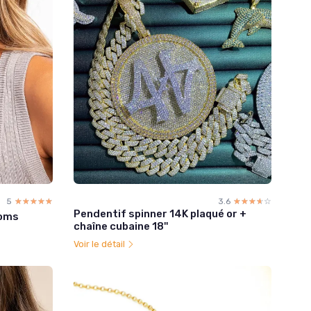
5
☆☆☆☆☆
★★★★★
3.6
☆☆☆☆☆
★★★★★
Pendentif spinner 14K plaqué or +
noms
chaîne cubaine 18''
Voir le détail