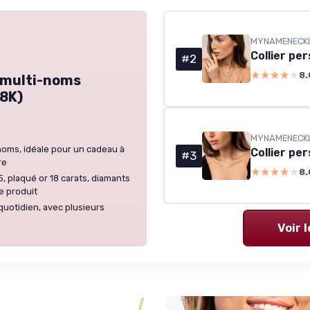
MYNAMENECK
#2
★★★★★
★★★★★
8.
é multi-noms
18K)
MYNAMENECK
noms, idéale pour un cadeau à
#3
re
★★★★★
★★★★★
8.
, plaqué or 18 carats, diamants
e produit
quotidien, avec plusieurs
Voir 