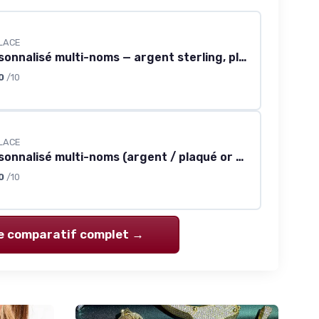
LACE
Collier personnalisé multi-noms — argent sterling, plaqué or 18K / or rose
0
/10
LACE
Collier personnalisé multi-noms (argent / plaqué or 18K / vermeil)
0
/10
le comparatif complet →