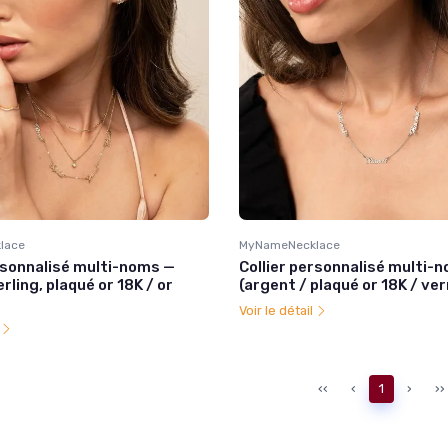
lace
MyNameNecklace
ersonnalisé multi-noms —
Collier personnalisé multi-
rling, plaqué or 18K / or
(argent / plaqué or 18K / ver
Voir le détail
l
‹‹
‹
1
›
››