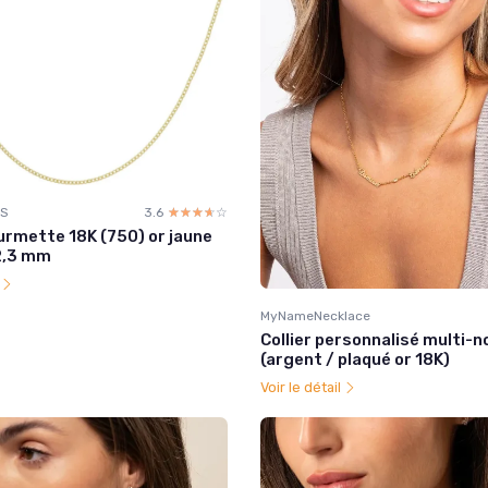
LS
3.6
☆☆☆☆☆
★★★★★
urmette 18K (750) or jaune
2,3 mm
l
MyNameNecklace
Collier personnalisé multi-
(argent / plaqué or 18K)
Voir le détail