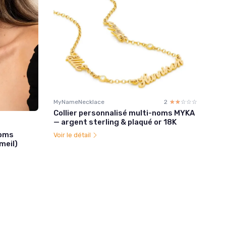
MyNameNecklace
2
☆☆☆☆☆
★★★★★
Collier personnalisé multi-noms MYKA
— argent sterling & plaqué or 18K
noms
Voir le détail
meil)