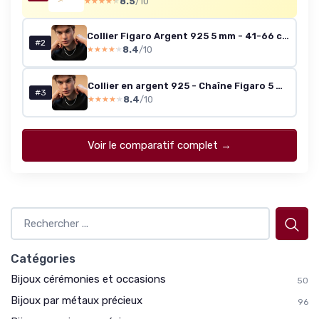
8.5
/10
★★★★★
★★★★★
Collier Figaro Argent 925 5 mm - 41-66 cm (Coffret luxe)
#2
8.4
/10
★★★★★
★★★★★
Collier en argent 925 - Chaîne Figaro 5 mm (41-66 cm) - Coffret luxe
#3
8.4
/10
★★★★★
★★★★★
Voir le comparatif complet →
Catégories
Bijoux cérémonies et occasions
50
Bijoux par métaux précieux
96