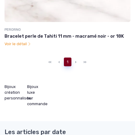
PERORNO
Bracelet perle de Tahiti 11 mm - macramé noir - or 18K
Voir le détail
‹‹
‹
1
›
››
Bijoux
Bijoux
création
luxe
personnalisée
sur
commande
Les articles par date