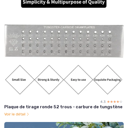
4.3
☆☆☆☆☆
★★★★★
Plaque de tirage ronde 52 trous - carbure de tungstène
Voir le détail