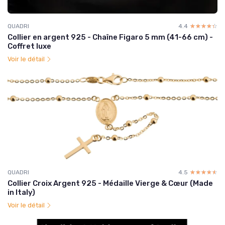
QUADRI
4.4
☆☆☆☆☆
★★★★★
Collier en argent 925 - Chaîne Figaro 5 mm (41-66 cm) -
Coffret luxe
Voir le détail
QUADRI
4.5
☆☆☆☆☆
★★★★★
Collier Croix Argent 925 - Médaille Vierge & Cœur (Made
in Italy)
Voir le détail