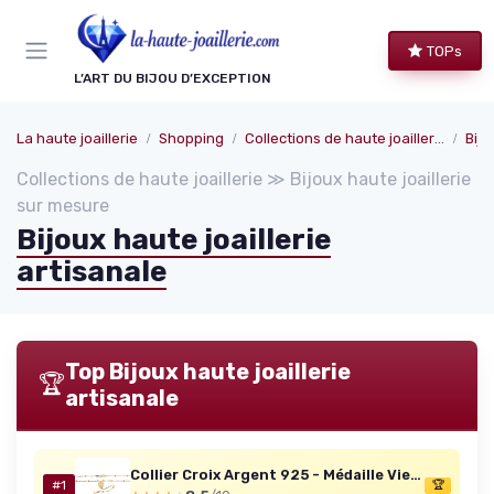
Panneau de gestion des cookies
TOPs
L’ART DU BIJOU D’EXCEPTION
La haute joaillerie
Shopping
Collections de haute joaillerie
Bijo
Collections de haute joaillerie ≫ Bijoux haute joaillerie
sur mesure
Bijoux haute joaillerie
artisanale
Top Bijoux haute joaillerie
🏆
artisanale
Collier Croix Argent 925 - Médaille Vierge & Cœur (Made in Italy)
#1
🏆