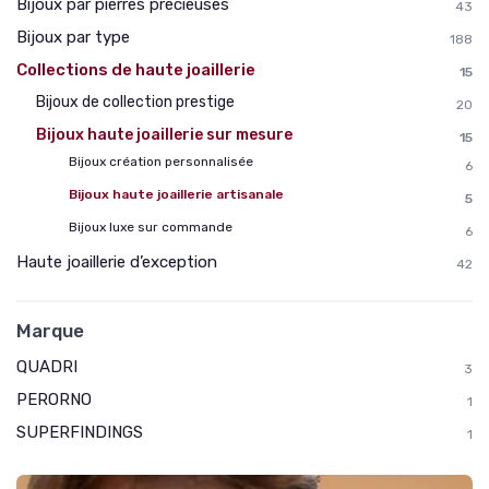
Bijoux par pierres précieuses
43
Bijoux par type
188
Collections de haute joaillerie
15
Bijoux de collection prestige
20
Bijoux haute joaillerie sur mesure
15
Bijoux création personnalisée
6
Bijoux haute joaillerie artisanale
5
Bijoux luxe sur commande
6
Haute joaillerie d’exception
42
Marque
QUADRI
3
PERORNO
1
SUPERFINDINGS
1