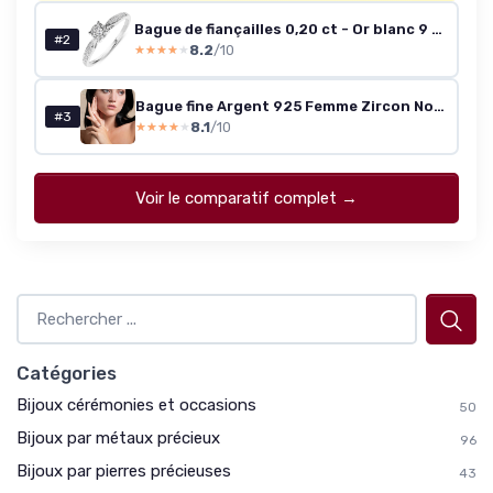
Bague de fiançailles 0,20 ct - Or blanc 9 ct (56 brillants)
#2
8.2
/10
★★★★★
★★★★★
Bague fine Argent 925 Femme Zircon Noir Taille 59
#3
8.1
/10
★★★★★
★★★★★
Voir le comparatif complet →
Catégories
Bijoux cérémonies et occasions
50
Bijoux par métaux précieux
96
Bijoux par pierres précieuses
43