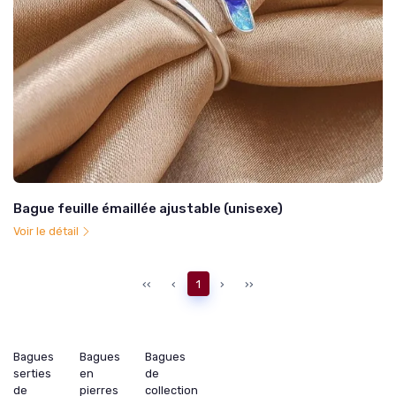
Bague feuille émaillée ajustable (unisexe)
Voir le détail
‹‹
‹
1
›
››
Bagues
Bagues
Bagues
serties
en
de
de
pierres
collection