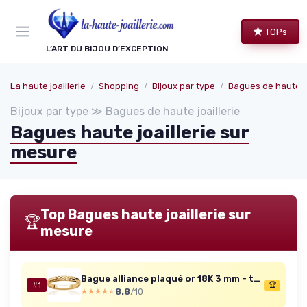
Panneau de gestion des cookies
TOPs
L’ART DU BIJOU D’EXCEPTION
La haute joaillerie
Shopping
Bijoux par type
Bagues de haute jo
Bijoux par type ≫ Bagues de haute joaillerie
Bagues haute joaillerie sur
mesure
Top Bagues haute joaillerie sur
🏆
mesure
Bague alliance plaqué or 18K 3 mm - taille 58
#1
🏆
8.8
/10
★★★★★
★★★★★