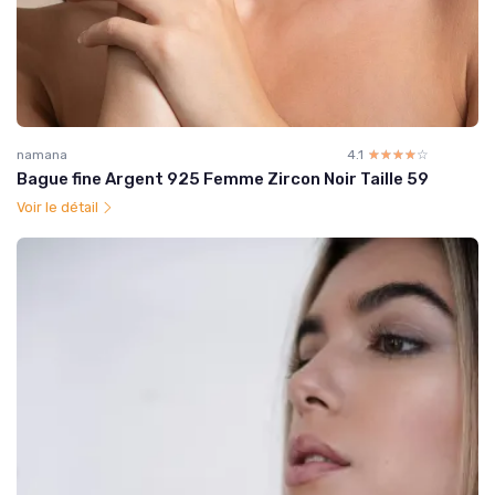
namana
4.1
☆☆☆☆☆
★★★★★
Bague fine Argent 925 Femme Zircon Noir Taille 59
Voir le détail