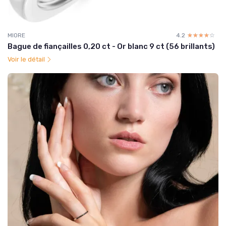
MIORE
4.2
☆☆☆☆☆
★★★★★
Bague de fiançailles 0,20 ct - Or blanc 9 ct (56 brillants)
Voir le détail