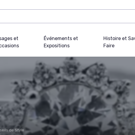
sages et
Événements et
Histoire et Sa
ccasions
Expositions
Faire
eils de Style