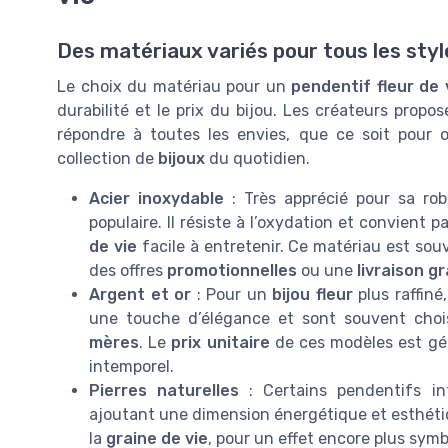
Des matériaux variés pour tous les sty
Le choix du matériau pour un
pendentif fleur de 
durabilité et le prix du bijou. Les créateurs prop
répondre à toutes les envies, que ce soit pour o
collection de
bijoux
du quotidien.
Acier inoxydable
: Très apprécié pour sa rob
populaire. Il résiste à l’oxydation et convien
de vie
facile à entretenir. Ce matériau est so
des offres
promotionnelles
ou une
livraison g
Argent et or
: Pour un
bijou fleur
plus raffiné,
une touche d’élégance et sont souvent choi
mères
. Le
prix unitaire
de ces modèles est gén
intemporel.
Pierres naturelles
: Certains pendentifs i
ajoutant une dimension énergétique et esthétiq
la
graine de vie
, pour un effet encore plus symb