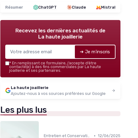
Résumer
ChatGPT
Claude
Mistral
Recevez les dernières actualités de
La haute joaillerie
➔ Je m'inscris
*
En remplissant ce formulaire, j’accepte d’être
contacté(e) à des fins commerciales par La haute
joaillerie et ses partenaires.
La haute joaillerie
Ajoutez-nous à vos sources préférées sur Google
Les plus lus
•
Entretien et Conservation des Bijoux
12/06/2025