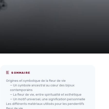
SOMMAIRE
Origines et symbolique de la fleur de vie
— Un symbole ancestral au cœur des bijoux
contemporains
— La fleur de vie, entre spiritualité et esthétique
— Un motif universel, une signification personnelle
Les différents matériaux utilisés pour les pendentifs
fleur de vie