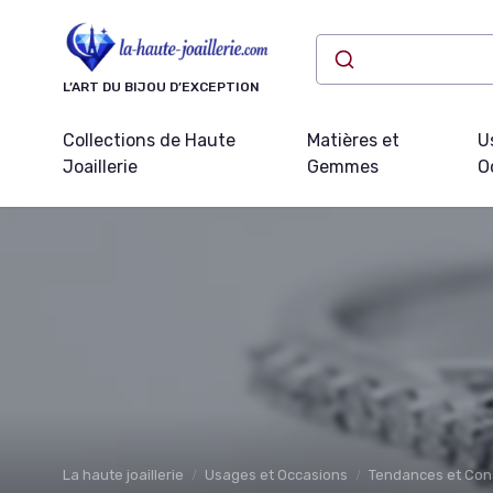
Panneau de gestion des cookies
L’ART DU BIJOU D’EXCEPTION
Collections de Haute
Matières et
U
Joaillerie
Gemmes
O
La haute joaillerie
Usages et Occasions
Tendances et Cons