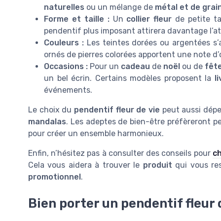
naturelles
ou un mélange de
métal et de grai
Forme et taille :
Un
collier fleur
de petite ta
pendentif plus imposant attirera davantage l’a
Couleurs :
Les teintes dorées ou argentées s’
ornés de pierres colorées apportent une note d’or
Occasions :
Pour un
cadeau
de
noël
ou de
fêt
un bel écrin. Certains modèles proposent la
l
événements.
Le choix du
pendentif fleur de vie
peut aussi dépen
mandalas
. Les adeptes de bien-être préfèreront 
pour créer un ensemble harmonieux.
Enfin, n’hésitez pas à consulter des conseils pour
ch
Cela vous aidera à trouver le
produit
qui vous re
promotionnel
.
Bien porter un pendentif fleur 