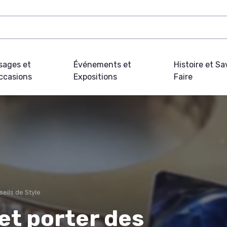
sages et
Événements et
Histoire et Sa
ccasions
Expositions
Faire
eils de Style
et porter des