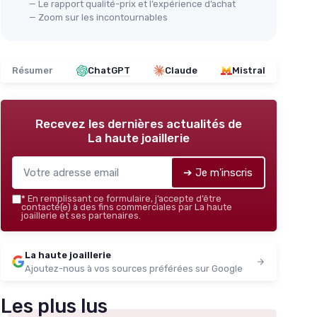
— Le rapport qualité-prix et l’expérience d’achat
— Zoom sur les incontournables
Résumer
ChatGPT
Claude
Mistral
Recevez les dernières actualités de
La haute joaillerie
➔ Je m'inscris
*
En remplissant ce formulaire, j’accepte d’être
contacté(e) à des fins commerciales par La haute
joaillerie et ses partenaires.
La haute joaillerie
Ajoutez-nous à vos sources préférées sur Google
Les plus lus