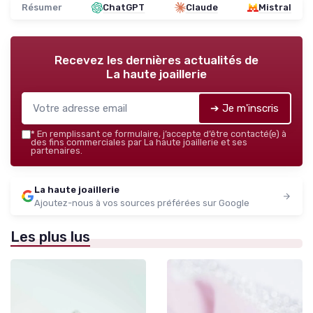
Résumer
ChatGPT
Claude
Mistral
Recevez les dernières actualités de
La haute joaillerie
➔ Je m'inscris
*
En remplissant ce formulaire, j’accepte d’être contacté(e) à
des fins commerciales par La haute joaillerie et ses
partenaires.
La haute joaillerie
Ajoutez-nous à vos sources préférées sur Google
Les plus lus