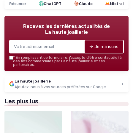
Résumer
ChatGPT
Claude
Mistral
Recevez les dernières actualités de
La haute joaillerie
➔ Je m'inscris
*
En remplissant ce formulaire, j’accepte d’être contacté(e) à
des fins commerciales par La haute joaillerie et ses
partenaires.
La haute joaillerie
Ajoutez-nous à vos sources préférées sur Google
Les plus lus