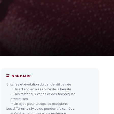
SOMMAIRE
Origines et évolution du pendentif camée
— Un art ancien au service de la beauté
— Des matériaux variés et des techniques
précieuses
— Un bijou pour toutes les occasions
Les différents styles de pendentifs camées
— Variété de formes et de matériaux