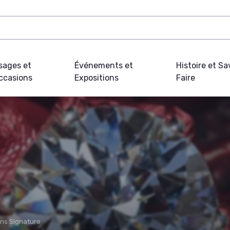
sages et
Événements et
Histoire et Sa
ccasions
Expositions
Faire
ons Signature