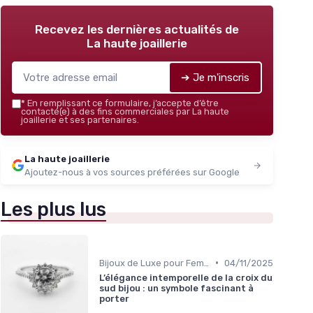
Recevez les dernières actualités de
La haute joaillerie
➔ Je m'inscris
*
En remplissant ce formulaire, j’accepte d’être
contacté(e) à des fins commerciales par La haute
joaillerie et ses partenaires.
La haute joaillerie
Ajoutez-nous à vos sources préférées sur Google
Les plus lus
•
Bijoux de Luxe pour Femmes
04/11/2025
L’élégance intemporelle de la croix du
sud bijou : un symbole fascinant à
porter