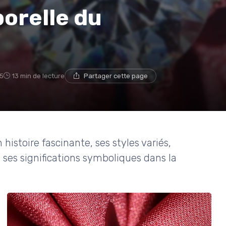
orelle du
25
13 min de lecture
Partager cette page
histoire fascinante, ses styles variés,
e ses significations symboliques dans la