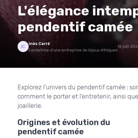
L'élégance intemp
pendentif camée
Inès Carré
16 juin 20
Fondatrice d'une entreprise de bijoux éthiques
Explorez l'univers du pendentif camée : son 
comment le porter et l'entretenir, ainsi qu
joaillerie.
Origines et évolution du
pendentif camée