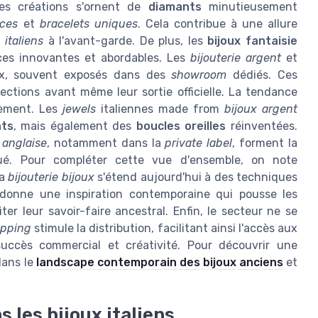
es créations s'ornent de
diamants
minutieusement
aces
et
bracelets uniques
. Cela contribue à une allure
 italiens
à l'avant-garde. De plus, les
bijoux fantaisie
ces innovantes et abordables. Les
bijouterie argent
et
x, souvent exposés dans des
showroom
dédiés. Ces
ections avant même leur sortie officielle. La tendance
ement. Les
jewels
italiennes made from
bijoux argent
nts
, mais également des
boucles oreilles
réinventées.
n
anglaise
, notamment dans la
private label
, forment la
qué. Pour compléter cette vue d'ensemble, on note
la
bijouterie bijoux
s'étend aujourd'hui à des techniques
nce donne une inspiration contemporaine qui pousse les
er leur savoir-faire ancestral. Enfin, le secteur ne se
ipping
stimule la distribution, facilitant ainsi l'accès aux
succès commercial et créativité. Pour découvrir une
dans le
landscape contemporain des bijoux anciens
et
s les bijoux italiens