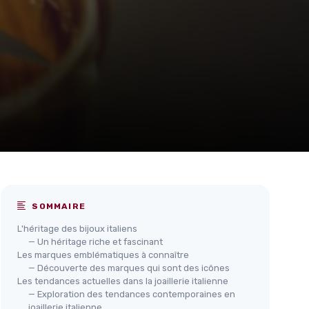
SOMMAIRE
L'héritage des bijoux italiens
— Un héritage riche et fascinant
Les marques emblématiques à connaître
— Découverte des marques qui sont des icônes
Les tendances actuelles dans la joaillerie italienne
— Exploration des tendances contemporaines en
joaillerie italienne