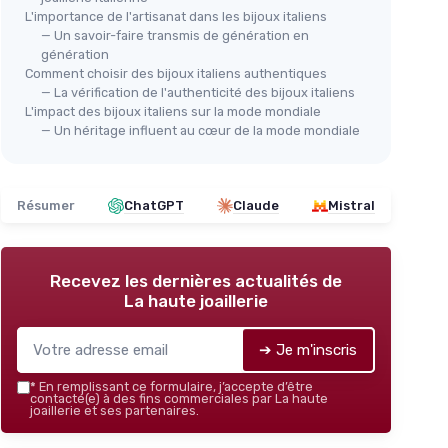
L'importance de l'artisanat dans les bijoux italiens
— Un savoir-faire transmis de génération en
génération
Comment choisir des bijoux italiens authentiques
— La vérification de l'authenticité des bijoux italiens
L'impact des bijoux italiens sur la mode mondiale
— Un héritage influent au cœur de la mode mondiale
Résumer
ChatGPT
Claude
Mistral
Recevez les dernières actualités de
La haute joaillerie
➔ Je m'inscris
*
En remplissant ce formulaire, j’accepte d’être
contacté(e) à des fins commerciales par La haute
joaillerie et ses partenaires.