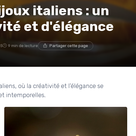
oux italiens : un
vité et d'élégance
25
9 min de lecture
Partager cette page
liens, où la créativité et l'élégance se
et intemporelles.