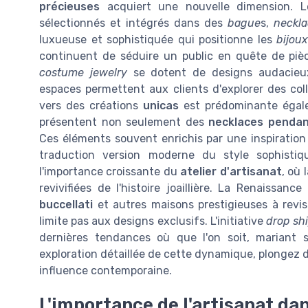
précieuses
acquiert une nouvelle dimension. L
sélectionnés et intégrés dans des
bague
s,
neckl
luxueuse et sophistiquée qui positionne les
bijoux
continuent de séduire un public en quête de piè
costume jewelry
se dotent de designs audacieu
espaces permettent aux clients d'explorer des coll
vers des créations
unicas
est prédominante égal
présentent non seulement des
necklaces penda
Ces éléments souvent enrichis par une inspiratio
traduction version moderne du style sophisti
l'importance croissante du
atelier d'artisanat
, où 
revivifiées de l'histoire joaillière. La Renaissa
buccellati
et autres maisons prestigieuses à revisit
limite pas aux designs exclusifs. L'initiative
drop sh
dernières tendances où que l'on soit, mariant 
exploration détaillée de cette dynamique, plongez 
influence contemporaine.
L'importance de l'artisanat dan