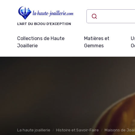
Panneau de gestion des cookies
L’ART DU BIJOU D’EXCEPTION
Collections de Haute
Matières et
U
Joaillerie
Gemmes
O
La haute joaillerie
Histoire et Savoir-Faire
Maisons de Joail