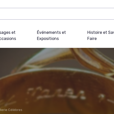
sages et
Événements et
Histoire et Sa
ccasions
Expositions
Faire
lerie Célèbres