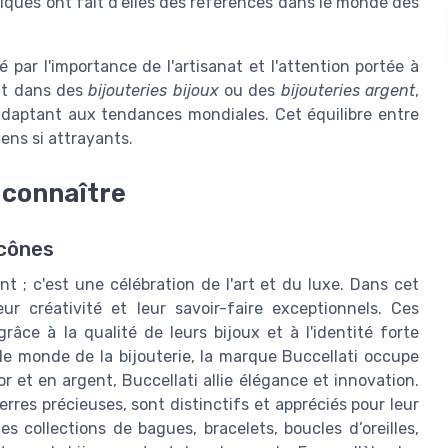
uniques ont fait d'elles des références dans le monde des
 par l'importance de l'artisanat et l'attention portée à
ent dans des
bijouteries bijoux
ou des
bijouteries argent
,
adaptant aux tendances mondiales. Cet équilibre entre
iens si attrayants.
 connaître
icônes
nt ; c'est une célébration de l'art et du luxe. Dans cet
ur créativité et leur savoir-faire exceptionnels. Ces
âce à la qualité de leurs bijoux et à l'identité forte
 le monde de la bijouterie, la marque Buccellati occupe
 et en argent, Buccellati allie élégance et innovation.
rres précieuses, sont distinctifs et appréciés pour leur
des collections de bagues, bracelets, boucles d’oreilles,