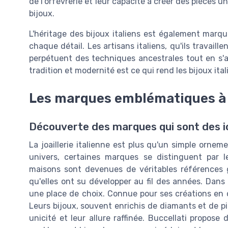
de l'orfèvrerie et leur capacité à créer des pièces 
bijoux.
L'héritage des bijoux italiens est également marqué
chaque détail. Les artisans italiens, qu'ils travaill
perpétuent des techniques ancestrales tout en s'
tradition et modernité est ce qui rend les bijoux ital
Les marques emblématiques à
Découverte des marques qui sont des 
La joaillerie italienne est plus qu'un simple orneme
univers, certaines marques se distinguent par le
maisons sont devenues de véritables références gr
qu'elles ont su développer au fil des années. Dans
une place de choix. Connue pour ses créations en or
Leurs bijoux, souvent enrichis de diamants et de pie
unicité et leur allure raffinée. Buccellati propose 