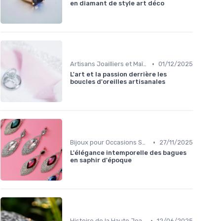
en diamant de style art déco
•
Artisans Joailliers et Maîtres Bijoutiers
01/12/2025
L'art et la passion derrière les
boucles d'oreilles artisanales
•
Bijoux pour Occasions Spéciales
27/11/2025
L'élégance intemporelle des bagues
en saphir d'époque
•
Histoire de la Haute Joaillerie
12/06/2025