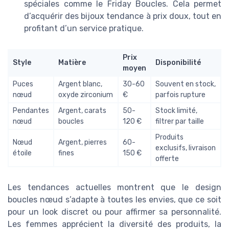
spéciales comme le Friday Boucles. Cela permet
d’acquérir des bijoux tendance à prix doux, tout en
profitant d’un service pratique.
Prix
Style
Matière
Disponibilité
moyen
Puces
Argent blanc,
30-60
Souvent en stock,
nœud
oxyde zirconium
€
parfois rupture
Pendantes
Argent, carats
50-
Stock limité,
nœud
boucles
120 €
filtrer par taille
Produits
Nœud
Argent, pierres
60-
exclusifs, livraison
étoile
fines
150 €
offerte
Les tendances actuelles montrent que le design
boucles nœud s’adapte à toutes les envies, que ce soit
pour un look discret ou pour affirmer sa personnalité.
Les femmes apprécient la diversité des produits, la