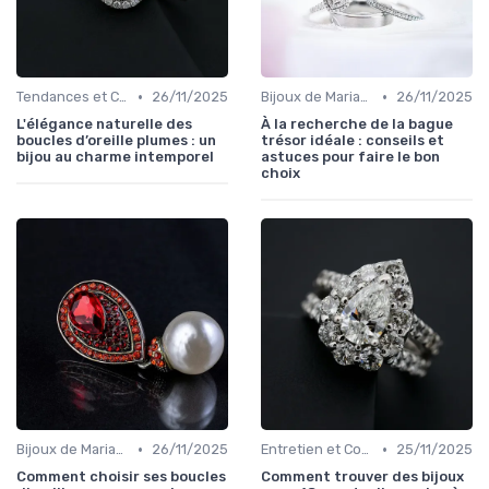
•
•
Tendances et Conseils de Style
26/11/2025
Bijoux de Mariage et de Fiançailles
26/11/2025
L'élégance naturelle des
À la recherche de la bague
boucles d’oreille plumes : un
trésor idéale : conseils et
bijou au charme intemporel
astuces pour faire le bon
choix
•
•
Bijoux de Mariage et de Fiançailles
26/11/2025
Entretien et Conservation des Bijoux
25/11/2025
Comment choisir ses boucles
Comment trouver des bijoux