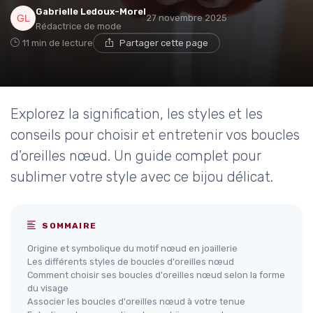
Gabrielle Ledoux-Morel
27 novembre 2025
Rédactrice de mode
11 min de lecture
Partager cette page
Explorez la signification, les styles et les
conseils pour choisir et entretenir vos boucles
d'oreilles nœud. Un guide complet pour
sublimer votre style avec ce bijou délicat.
SOMMAIRE
Origine et symbolique du motif nœud en joaillerie
Les différents styles de boucles d'oreilles nœud
Comment choisir ses boucles d'oreilles nœud selon la forme
du visage
Associer les boucles d'oreilles nœud à votre tenue