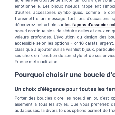
agrémentée d’oxyde de zirconium ou d’argent blanc 
émotionnelle. Les bijoux noeuds rappellent l’impo
d’autres accessoires symboliques, comme le co
transmettre un message fort lors d’occasions sp
découvrez cet article sur
les façons d’associer col
noeud continue ainsi de séduire celles et ceux en quê
valeurs profondes. L’évolution du design des boucl
accessible selon les options – or 18 carats, argent
classique à ajouter sur sa wishlist bijoux, particu
ses choix en fonction de son style et de ses envies
France métropolitaine.
Pourquoi choisir une boucle d’o
Un choix d’élégance pour toutes les f
Porter des boucles d’oreilles noeud en or, c’est 
aisément à tous les styles. Que vous préfériez des
audacieuses, la diversité des options permet de trou