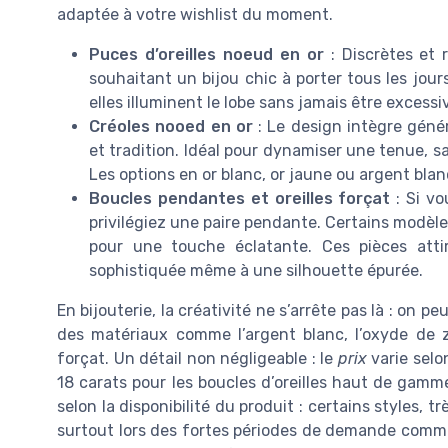
adaptée à votre wishlist du moment.
Puces d’oreilles noeud en or
: Discrètes et 
souhaitant un bijou chic à porter tous les jou
elles illuminent le lobe sans jamais être exces
Créoles nooed en or
: Le design intègre géné
et tradition. Idéal pour dynamiser une tenue, s
Les options en or blanc, or jaune ou argent bla
Boucles pendantes et oreilles forçat
: Si vo
privilégiez une paire pendante. Certains modèle
pour une touche éclatante. Ces pièces att
sophistiquée même à une silhouette épurée.
En bijouterie, la créativité ne s’arrête pas là : on pe
des matériaux comme l’argent blanc, l’oxyde de
forçat. Un détail non négligeable : le
prix
varie selon
18 carats pour les boucles d’oreilles haut de gamme)
selon la disponibilité du produit : certains styles, t
surtout lors des fortes périodes de demande comme 