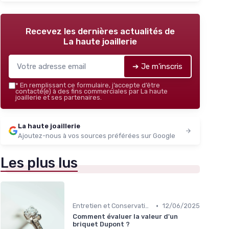
Recevez les dernières actualités de
La haute joaillerie
➔ Je m'inscris
*
En remplissant ce formulaire, j’accepte d’être
contacté(e) à des fins commerciales par La haute
joaillerie et ses partenaires.
La haute joaillerie
Ajoutez-nous à vos sources préférées sur Google
Les plus lus
•
Entretien et Conservation des Bijoux
12/06/2025
Comment évaluer la valeur d'un
briquet Dupont ?