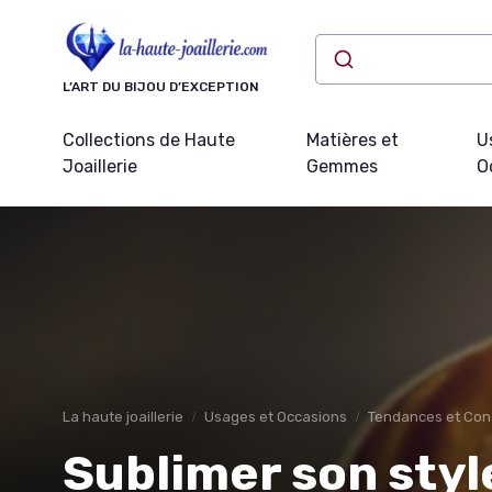
Panneau de gestion des cookies
L’ART DU BIJOU D’EXCEPTION
Collections de Haute
Matières et
U
Joaillerie
Gemmes
O
La haute joaillerie
Usages et Occasions
Tendances et Cons
Sublimer son styl