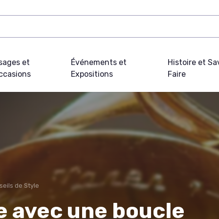
sages et
Événements et
Histoire et Sa
ccasions
Expositions
Faire
eils de Style
e avec une boucle