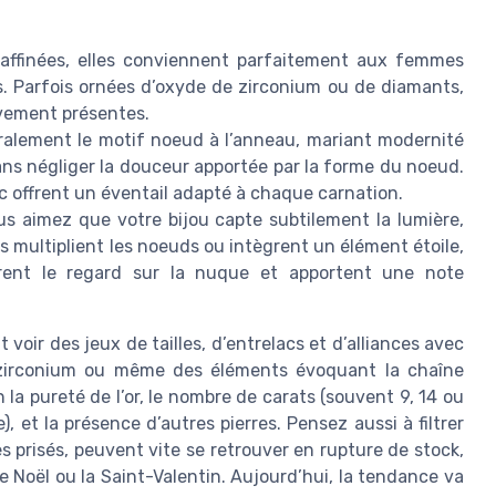
raffinées, elles conviennent parfaitement aux femmes
rs. Parfois ornées d’oxyde de zirconium ou de diamants,
sivement présentes.
ralement le motif noeud à l’anneau, mariant modernité
ans négliger la douceur apportée par la forme du noeud.
nc offrent un éventail adapté à chaque carnation.
us aimez que votre bijou capte subtilement la lumière,
s multiplient les noeuds ou intègrent un élément étoile,
irent le regard sur la nuque et apportent une note
ut voir des jeux de tailles, d’entrelacs et d’alliances avec
 zirconium ou même des éléments évoquant la chaîne
 la pureté de l’or, le nombre de carats (souvent 9, 14 ou
, et la présence d’autres pierres. Pensez aussi à filtrer
rès prisés, peuvent vite se retrouver en rupture de stock,
Noël ou la Saint-Valentin. Aujourd’hui, la tendance va