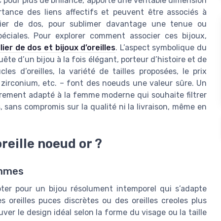
pour plus de brillance, apporte une véritable dimension
rtance des liens affectifs et peuvent être associés à
llier de dos, pour sublimer davantage une tenue ou
éciales. Pour explorer comment associer ces bijoux,
lier de dos et bijoux d’oreilles
. L’aspect symbolique du
te d’un bijou à la fois élégant, porteur d’histoire et de
es d’oreilles, la variété de tailles proposées, le prix
, zirconium, etc. – font des noeuds une valeur sûre. Un
lièrement adapté à la femme moderne qui souhaite filtrer
, sans compromis sur la qualité ni la livraison, même en
reille noeud or ?
emmes
opter pour un bijou résolument intemporel qui s’adapte
 oreilles puces discrètes ou des oreilles creoles plus
ver le design idéal selon la forme du visage ou la taille