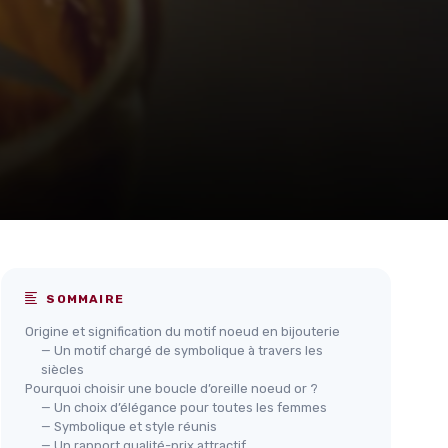
SOMMAIRE
Origine et signification du motif noeud en bijouterie
— Un motif chargé de symbolique à travers les
siècles
Pourquoi choisir une boucle d’oreille noeud or ?
— Un choix d’élégance pour toutes les femmes
— Symbolique et style réunis
— Un rapport qualité-prix attractif