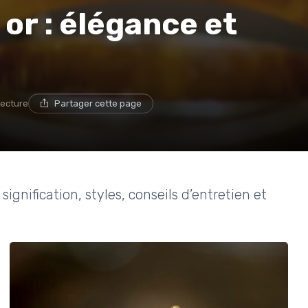
 or : élégance et
lecture
Partager cette page
 signification, styles, conseils d’entretien et