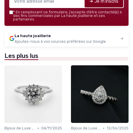
➔ Je m'inscris
*
En remplissant ce formulaire, j’accepte d’être contacté(e) à
des fins commerciales par La haute joaillerie et ses
partenaires.
La haute joaillerie
Ajoutez-nous à vos sources préférées sur Google
Les plus lus
•
•
Bijoux de Luxe pour Femmes
04/11/2025
Bijoux de Luxe pour Hommes
12/06/2025