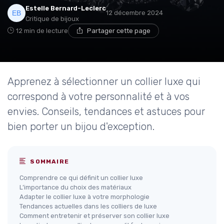
Estelle Bernard-Leclerc
12 décembre 2024
Critique de bijoux
12 min de lecture
Partager cette page
Apprenez à sélectionner un collier luxe qui
correspond à votre personnalité et à vos
envies. Conseils, tendances et astuces pour
bien porter un bijou d'exception.
SOMMAIRE
Comprendre ce qui définit un collier luxe
L’importance du choix des matériaux
Adapter le collier luxe à votre morphologie
Tendances actuelles dans les colliers de luxe
Comment entretenir et préserver son collier luxe