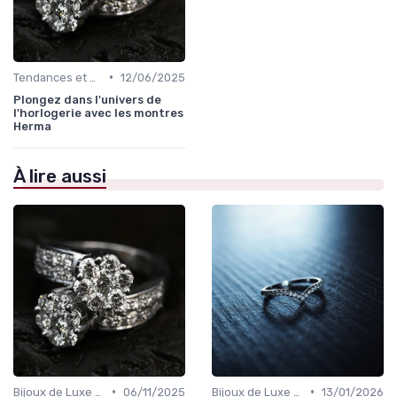
•
Tendances et Conseils de Style
12/06/2025
Plongez dans l'univers de
l'horlogerie avec les montres
Herma
À lire aussi
•
•
Bijoux de Luxe pour Femmes
06/11/2025
Bijoux de Luxe pour Hommes
13/01/2026