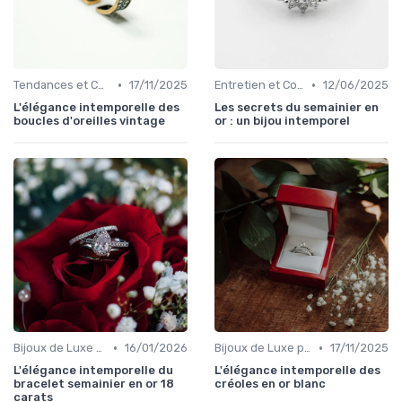
•
•
Tendances et Conseils de Style
17/11/2025
Entretien et Conservation des Bijoux
12/06/2025
L'élégance intemporelle des
Les secrets du semainier en
boucles d'oreilles vintage
or : un bijou intemporel
•
•
Bijoux de Luxe pour Femmes
16/01/2026
Bijoux de Luxe pour Femmes
17/11/2025
L'élégance intemporelle du
L'élégance intemporelle des
bracelet semainier en or 18
créoles en or blanc
carats