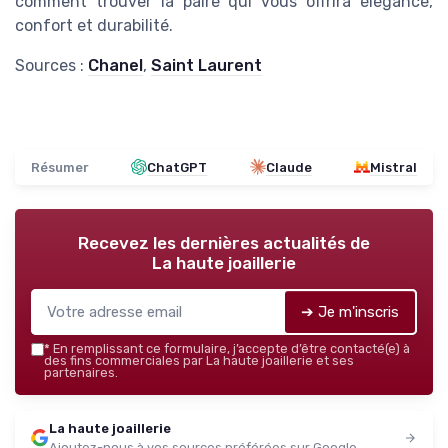
comment trouver la paire qui vous offrira élégance,
confort et durabilité.
Sources :
Chanel
,
Saint Laurent
Résumer
ChatGPT
Claude
Mistral
Recevez les dernières actualités de
La haute joaillerie
➔ Je m'inscris
*
En remplissant ce formulaire, j’accepte d’être contacté(e) à
des fins commerciales par La haute joaillerie et ses
partenaires.
La haute joaillerie
Ajoutez-nous à vos sources préférées sur Google