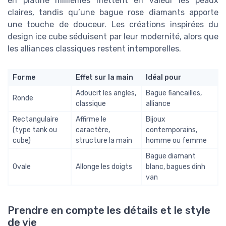
en platine milliemes mettent en valeur les peaux
claires, tandis qu’une bague rose diamants apporte
une touche de douceur. Les créations inspirées du
design ice cube séduisent par leur modernité, alors que
les alliances classiques restent intemporelles.
Forme
Effet sur la main
Idéal pour
Adoucit les angles,
Bague fiancailles,
Ronde
classique
alliance
Rectangulaire
Affirme le
Bijoux
(type tank ou
caractère,
contemporains,
cube)
structure la main
homme ou femme
Bague diamant
Ovale
Allonge les doigts
blanc, bagues dinh
van
Prendre en compte les détails et le style
de vie