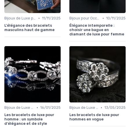
•
•
Bijoux de Luxe pour Hommes
11/11/2025
Bijoux pour Occasions Spéciales
10/11/2025
L'élégance des bracelets
Élégance intemporelle :
masculins haut de gamme
choisir une bague en
diamant de luxe pour femme
•
•
Bijoux de Luxe pour Hommes
16/01/2025
Bijoux de Luxe pour Hommes
13/05/2025
Les bracelets de luxe pour
Les bracelets de luxe pour
homme : un symbole
hommes en vogue
d'élégance et de style