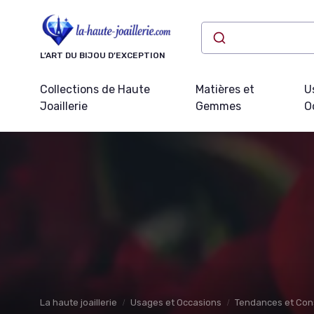
Panneau de gestion des cookies
L’ART DU BIJOU D’EXCEPTION
Collections de Haute
Matières et
U
Joaillerie
Gemmes
O
La haute joaillerie
Usages et Occasions
Tendances et Cons