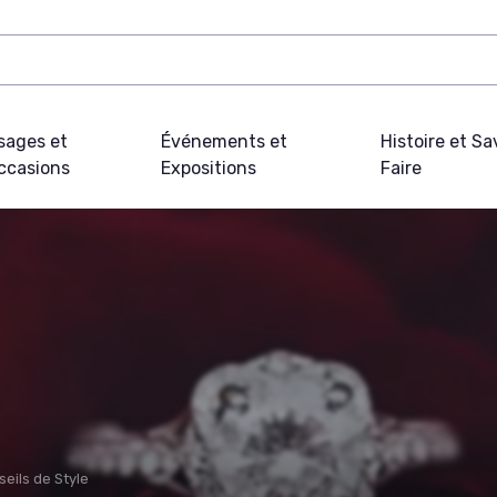
sages et
Événements et
Histoire et Sa
ccasions
Expositions
Faire
eils de Style