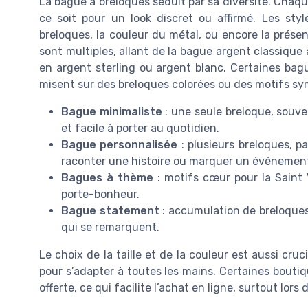
La bague à breloques séduit par sa diversité. Chaq
ce soit pour un look discret ou affirmé. Les sty
breloques, la couleur du métal, ou encore la prése
sont multiples, allant de la bague argent classique 
en argent sterling ou argent blanc. Certaines bag
misent sur des breloques colorées ou des motifs sy
Bague minimaliste
: une seule breloque, souve
et facile à porter au quotidien.
Bague personnalisée
: plusieurs breloques, p
raconter une histoire ou marquer un événemen
Bagues à thème
: motifs cœur pour la Saint V
porte-bonheur.
Bague statement
: accumulation de breloques 
qui se remarquent.
Le choix de la taille et de la couleur est aussi cruc
pour s’adapter à toutes les mains. Certaines boutiq
offerte, ce qui facilite l’achat en ligne, surtout lo