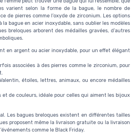
ue femme peut trouver une bague qui lui ressemble, que
les varient selon la forme de la bague, le nombre de
nce de pierres comme l’oxyde de zirconium. Les options
à la bague en acier inoxydable, sans oublier les modèles
ues breloques arborent des médailles gravées, d’autres
mboliques.
nt en argent ou acier inoxydable, pour un effet élégant
arfois associées à des pierres comme le zirconium, pour
t.
alentin, étoiles, lettres, animaux, ou encore médailles
et de couleurs, idéale pour celles qui aiment les bijoux
ial. Les bagues breloques existent en différentes tailles
ues proposent même la livraison gratuite ou la livraison
rs d’événements comme le Black Friday.