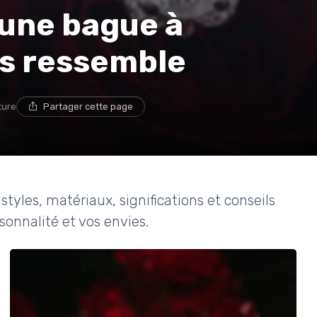
une bague à
us ressemble
ture
Partager cette page
styles, matériaux, significations et conseils
sonnalité et vos envies.