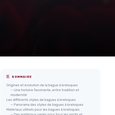
SOMMAIRE
Origines et évolution de la bague à breloques
— Une histoire fascinante, entre tradition et
modernité
Les différents styles de bagues à breloques
— Panorama des styles de bagues à breloques
Matériaux utilisés pour les bagues à breloques
— Des matériaux variés pour tous les goûts et