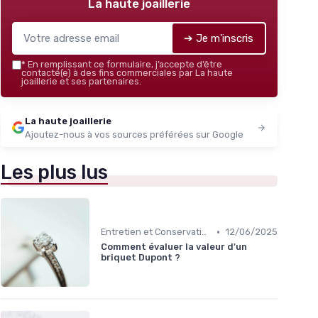
La haute joaillerie
➔ Je m'inscris
*
En remplissant ce formulaire, j’accepte d’être
contacté(e) à des fins commerciales par La haute
joaillerie et ses partenaires.
La haute joaillerie
Ajoutez-nous à vos sources préférées sur Google
Les plus lus
•
Entretien et Conservation des Bijoux
12/06/2025
Comment évaluer la valeur d'un
briquet Dupont ?