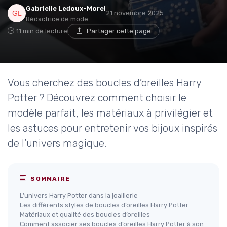
Gabrielle Ledoux-Morel
21 novembre 2025
Rédactrice de mode
11 min de lecture
Partager cette page
Vous cherchez des boucles d’oreilles Harry
Potter ? Découvrez comment choisir le
modèle parfait, les matériaux à privilégier et
les astuces pour entretenir vos bijoux inspirés
de l’univers magique.
SOMMAIRE
L’univers Harry Potter dans la joaillerie
Les différents styles de boucles d’oreilles Harry Potter
Matériaux et qualité des boucles d’oreilles
Comment associer ses boucles d’oreilles Harry Potter à son