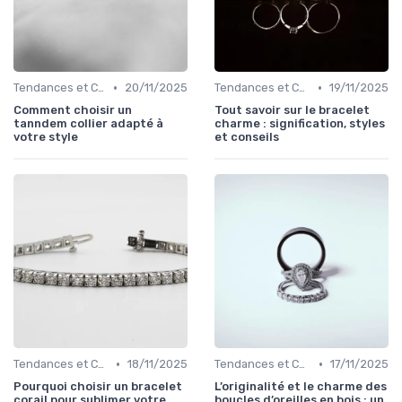
•
•
Tendances et Conseils de Style
20/11/2025
Tendances et Conseils de Style
19/11/2025
Comment choisir un
Tout savoir sur le bracelet
tanndem collier adapté à
charme : signification, styles
votre style
et conseils
•
•
Tendances et Conseils de Style
18/11/2025
Tendances et Conseils de Style
17/11/2025
Pourquoi choisir un bracelet
L’originalité et le charme des
corail pour sublimer votre
boucles d’oreilles en bois : un