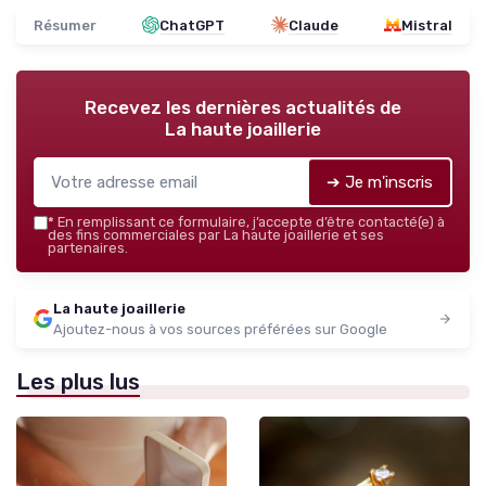
Résumer
ChatGPT
Claude
Mistral
Recevez les dernières actualités de
La haute joaillerie
➔ Je m'inscris
*
En remplissant ce formulaire, j’accepte d’être contacté(e) à
des fins commerciales par La haute joaillerie et ses
partenaires.
La haute joaillerie
Ajoutez-nous à vos sources préférées sur Google
Les plus lus