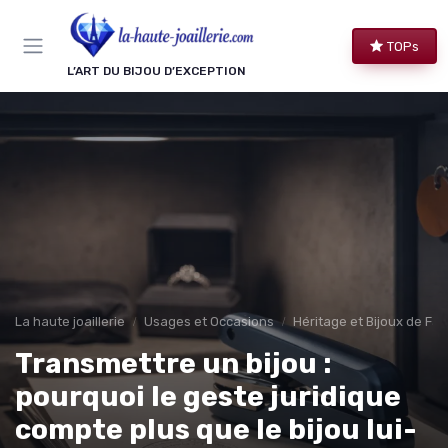
Panneau de gestion des cookies
TOPs
L’ART DU BIJOU D’EXCEPTION
La haute joaillerie
Usages et Occasions
Héritage et Bijoux de Fam
Transmettre un bijou :
pourquoi le geste juridique
compte plus que le bijou lui-