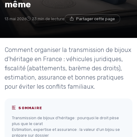
même
13 mai 2026
23 min de lecture
Partager cette page
Comment organiser la transmission de bijoux
d’héritage en France : véhicules juridiques,
fiscalité (abattements, barème des droits),
estimation, assurance et bonnes pratiques
pour éviter les conflits familiaux.
SOMMAIRE
Transmission de bijoux d’héritage : pourquoi le droit pèse
plus que le carat
Estimation, expertise et assurance : la valeur d’un bijou se
prépare sur dossier