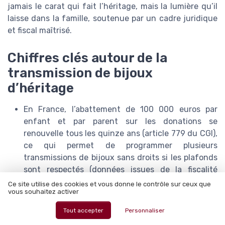
jamais le carat qui fait l’héritage, mais la lumière qu’il
laisse dans la famille, soutenue par un cadre juridique
et fiscal maîtrisé.
Chiffres clés autour de la
transmission de bijoux
d’héritage
En France, l’abattement de 100 000 euros par
enfant et par parent sur les donations se
renouvelle tous les quinze ans (article 779 du CGI),
ce qui permet de programmer plusieurs
transmissions de bijoux sans droits si les plafonds
sont respectés (données issues de la fiscalité
française en vigueur et du site officiel de
Ce site utilise des cookies et vous donne le contrôle sur ceux que
vous souhaitez activer
l’administration fiscale).
Les droits de donation ou de succession hors
Tout accepter
Personnaliser
abattement varient de 5 à 45 %, selon le barème